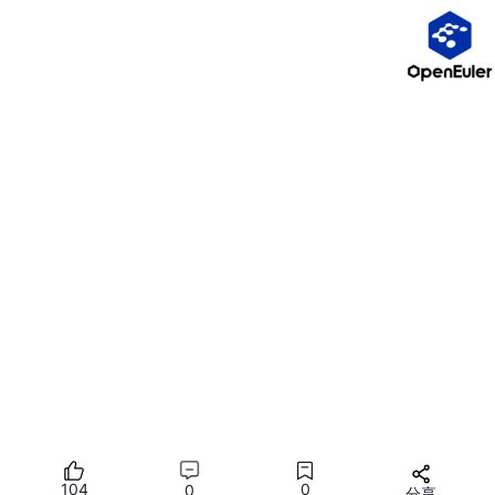
注意
：某些浏览器（如 Chrome）在开发者工具开启时，会
默认将 F5 行为变为“禁用缓存”，这是调试模式下的特殊行
为，不属于标准规范。
二、核心概念：强缓存 vs 协商缓存
1. 强缓存（Strong Caching）
定义
：浏览器无需与服务器通信，直接从本地缓存
（内存或磁盘）返回资源。
控制头
：
Cache
-Control
:
max
-age
=
3600
（HTTP/1.
1，优先级高）
Expires
: Wed,
26
Nov
2025
12
:
00
:
00
GMT
（HTTP/1.0，易受客户端时间影响）
104
0
0
分享