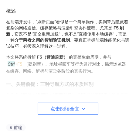
概述
在前端开发中，“刷新页面”看似是一个简单操作，实则背后隐藏着
复杂的网络通信、缓存策略与渲染引擎协作流程。尤其是
F5 刷
新
，它既不是“完全重新加载”，也不是“直接使用本地缓存”，而是
一种
介于两者之间的智能验证机制
。要真正掌握前端性能优化与调
试技巧，必须深入理解这一过程。
本文将系统拆解
F5（普通刷新）
的完整生命周期，并与
Ctrl
+
F5
（硬刷新）、地址栏回车等行为进行对比，揭示浏览器
在缓存、网络、解析与渲染各阶段的真实行为。
一、关键前提：三种导航方式的本质区别
首先必须明确：
“刷新” ≠ “重新加载”
。浏览器对不同用户操作采取
截然不同的缓存策略。
点击阅读全文
用户
行为
缓存
网络请求特征
类比说明
操作
类型
策略
# 前端
跳过