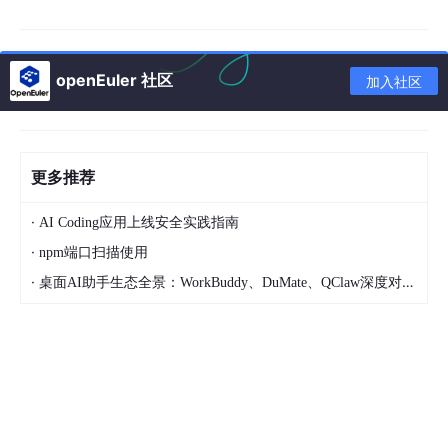
普通
请求携带
强缓
“我有旧
F5 /
刷新
If-Modified-Since
存，
稿，请确认
刷新
（Rel
启用
是否仍有
或
If
-
None
-
Match
按钮
oa
openEuler 社区
协商
效。”
加入社区
头
d）
缓存
请求头含
强制
Ctrl
Cache
-Control: no-
刷新
完全
“无视我手
更多推荐
+F5
cache
（Har
绕过
上的任何东
/ Shi
d Rel
所有
,
西，请给我
·
ft+F
AI Coding应用上线安全实践指南
oa
缓存
最新版！”
Pragma:
no
-
cache
5
·
npm端口扫描使用
d）
，且不发送协商头
·
桌面AI助手生态全景：WorkBuddy、DuMate、QClaw深度对比与选型指南
地址
正常
栏回
优先
导航
“我有正版
车 /
使用
若强缓存未过期，
无
（Na
书，直接看
新标
强缓
网络请求
vigati
就行。”
签打
存
on）
开