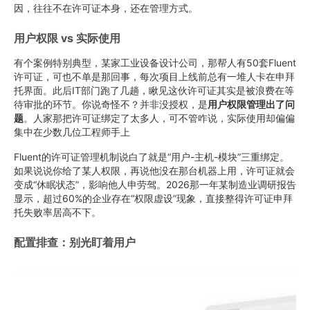
因，往往不在许可证本身，还在管理方式。
用户权限 vs 实际使用
有个案例特别典型，某家工业设备设计公司，那帮人有50套Fluent
许可证，可也不单是那回事，每次项目上线前总有一堆人卡在申拜
托界面。此后IT部门跑了几趟，瞅见这伙许可证其实是被浪费在等
待审批的环节。你说奇怪不？并非没授权，是
用户权限管理出了问
题
。人家那把许可证绑定了太多人，可不管咋说，实际使用却偏偏
集中在少数几位工程师手上
Fluent的许可证管理机制说白了就是“用户-主机-模块”三重绑定。
如果说说你给了某人权限，再说他没在那台机器上用，许可证就会
变成“休眠状态”，影响他人申劳驾。2026那一年某制造业调研报告
显示，超过60%的企业存在“权限虚设”现象，直接整得许可证申拜
托失败率居高不下。
配置排查：别光盯着用户