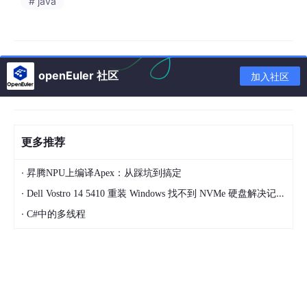
# java
并非用户，是
许可证服务器的配置没跟上
。他用的是一个古い的版
本，不支持最新的多租户功能，结果工程师们申拜托的全是一台旧
机器上的许可，自然出错。
的场景在2026年还存在，可是仔细一想，早都开始被部分前沿企
openEuler 社区
加入社区
业破解比方说有家做建筑模拟的公司，诸位用上了Fluent新推出的
多实例许可管理模块
，把许可按项目分成了“虚拟组”，再配上智能
调度策略，既防止了权限滥用，也让许可证使用更高效。成本没
涨，效率却偏偏翻倍。
更多推荐
社区生态：别只靠厂商堆料
·
昇腾NPU上编译Apex：从踩坑到搞定
掏心窝子说，我跟Fluent的客服打过无数次交道，他们给的解决的
法子还是那几个老套路：加大采购、升级版本、找专家。可说归
·
Dell Vostro 14 5410 重装 Windows 找不到 NVMe 硬盘解决记录（Intel RST/VMD 驱动问题）无法更改Mode
说，2026年越来越多的技术爱好者开始在GitHub上搞点有意思的
·
C#中的多线程
东西。有一款
开源
的许可证监控工具，代码写得挺干净，名字叫“
F
luent License Watcher
”，支持自动检测故障、闲置、调用超时
等问题，反而还能生成使用报告。
我原来经在一家做流体仿真的小公司试用过，效果还不错。装完之
后，系统差不多能在1小时内把整个Fluent节点的许可状态及调用
记录全列出来，帮人家省下了三个月的咖啡钱和工程师的加班费。