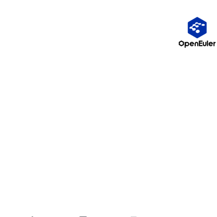
只是，
它适合中小型团队，大型企业要么是得走定制化路线
。
开源贡献：你也别光当观众