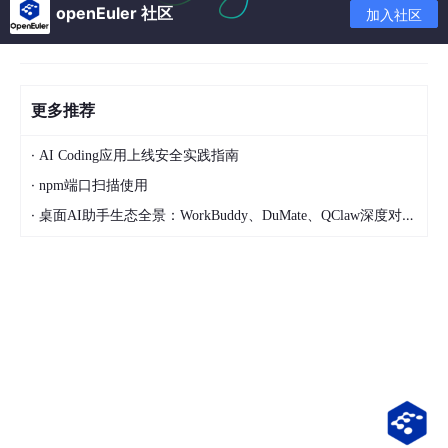
openEuler 社区
加入社区
更多推荐
重启之后，重新以管理员身份打开powershell，使用wsl命令可以
·
AI Coding应用上线安全实践指南
直接启动Ubuntu，此时会让你设置Unix用户名和密码，这个要自
·
npm端口扫描使用
己记住，密码输入是不会显示任何内容的（*也没有），输完回车
即可
·
桌面AI助手生态全景：WorkBuddy、DuMate、QClaw深度对比与选型指南
然后就会得到和linux一样的命令行环境，就可以开始正常安装了