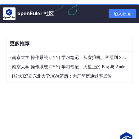
openEuler 社区
加入社区
**岗位名称：**网络安全产品工程师。
**岗位职责：**负责网络安全产品程序代码的编写与维护以及研究
网络安全产品的部署方式、配置方式、性能优化方法及故障处理方
法。
更多推荐
**岗位名称：**终端安全产品工程师。
**岗位职责：**负责终端安全产品程序代码的编写与维护，研究终
端全产品的部署方式、配置方式、性能优化方法及故障处理方法。
·
南京大学 操作系统 (JYY) 学习笔记：从虚拟机、容器到 Serverless 的云端演进
**岗位名称：**安全测试工程师。
·
南京大学 操作系统 (JYY) 学习笔记：火星上的 Bug 与 Android 移动操作系统的黑客法则
**岗位职责：**负责制定测试方案，设计测试用例，对目标对象进
行安全测试。
·
[校大]27届东北大学JAVA简历：大厂简历通过率15%
**岗位名称：**代码审计工程师。
**岗位职责：**负责对源代码进行检查和分析，查找源代码中存在
的安全缺陷与隐患，评估可能造成的安全风险，并给出修复建议。
三、安全运行与维护方向