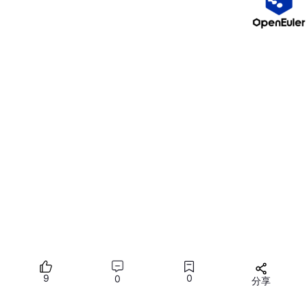
**岗位名称：**安全实施工程师。
**岗位职责：**负责安全实施方案规划与设计，工程实施、验收方
案、培训方案、交付文档的制定和编写。
**岗位名称：**安全运维工程师。
**岗位职责：**负责对服务器、网络设备、安全产品、网络信息系
统等进行安全维护、安全巡检、策略维护管理、配置变更、故障处
置与安全分析等，消除和降低所发现的威胁。
**岗位名称：**安全运营工程师。
**岗位职责：**负责全流程跟进产品功能的开发设计，并根据产品
特点与发展情况，动态评估安全风险，提供解决方案，保障产品可
持续运营； 协助相关团队应对、处理涉平台的安全突发或应急事
件。
**岗位名称：**数据安全管理工程师。
9
0
0
分享
**岗位职责：**负责设计并优化数据模型，理解数据安全需求及控
制措施、结合业务场景分析数据安全风险，并基于最佳实践和参考
所有评论(0)