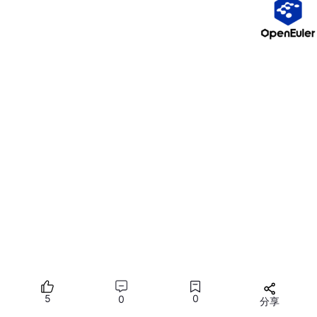
机器指令。每种处理器架构（如x86、ARM）有自己
的汇编语言，用于精确控制硬件。
语法特点
：指令集特定，无高级抽象（如变量或函
数），使用助记符（如MOV、ADD）。例如，x86汇
编：
section
global
_start:
mov
eax
, 
4
; 系统调用号（write）
mov
ebx
, 
1
; 文件描述符（stdout）
mov
ecx
, msg     
; 消息地址
mov
edx
, len     
; 消息长度
int
0x80
; 调用内核
section
 .data

msg 
db
'Hello'
, 
0xA
len 
equ
5
0
0
分享