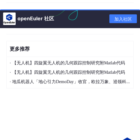
的语言，基于.NET框架。它设计用于构建Windows
应用、Web服务和跨平台应用。
openEuler 社区
加入社区
语法特点
：静态类型，编译到中间语言（IL），由公
共语言运行时（CLR）执行，支持垃圾回收（自动内
存管理）。语法类似Java，例如：
更多推荐
public
class
Program
 {

static
void
Main
()
{ System.
Console
.
WriteLi
·
【无人机】四旋翼无人机的几何跟踪控制研究附Matlab代码
·
【无人机】四旋翼无人机的几何跟踪控制研究附Matlab代码
·
地瓜机器人「地心引力DemoDay」收官，欧拉万象、巡领科技、眺月科技斩获前三
用途
：桌面应用（如Windows Forms）、Web服务
（ASP.NET）、游戏开发（Unity引擎）。
性能
：良好，但受运行时开销影响，不如C++高效。
4.
汇编语言
简介
：汇编语言是一种低级语言，直接对应处理器的