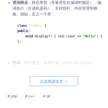
语法特点
：静态类型（变量类型在编译时确定），编
译执行（生成机器码），支持指针、内存管理和模
板。例如，定义一个类：
class
Example
public
:

void
display
()
{ std::cout << 
"Hello"
; }

用途
：操作系统、游戏引擎（如Unreal Engine）、
高性能应用（如科学计算）。
性能
：执行速度快，接近硬件，但开发复杂，需要手
点击阅读全文
动管理内存。
3.
C#
# php
# c++
# c#
简介
：C#（C Sharp）由微软开发，是一种面向对象