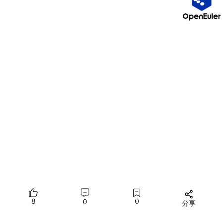
    MyClass obj;

    obj.
display
();

return
0
;

C#
：
纯面向对象语言，支持高级特性如属性、事件和
委托。
语法更现代，自动内存管理（垃圾回收），减少
手动错误。
示例：使用属性和 .NET 库简化开发。
代码片段：
8
0
0
分享
using
所有评论(0)
class
Program
 {
