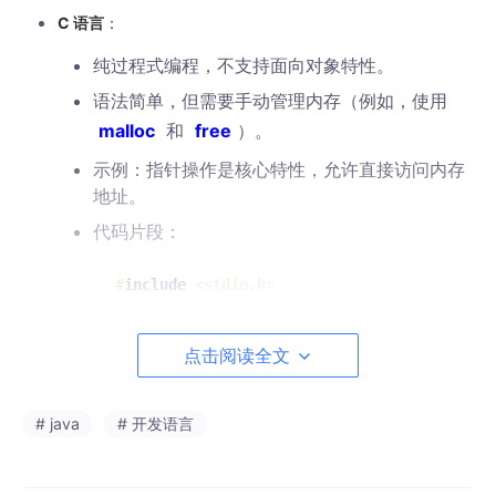
C 语言
：
纯过程式编程，不支持面向对象特性。
语法简单，但需要手动管理内存（例如，使用
malloc
和
free
）。
示例：指针操作是核心特性，允许直接访问内存
地址。
代码片段：
#
include
<stdio.h>
int
main
()
{

int
 a = 
5
;

点击阅读全文
int
 *p = &a; 
// 指针操作
printf
(
"%d"
, *p);

return
0
;

# java
# 开发语言