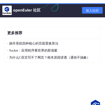
C++
：
openEuler 社区
加入社区
支持多范式：过程式、面向对象（类、继承、多
态）和泛型编程（模板）。
语法更复杂，包括异常处理、运算符重载和智能
更多推荐
指针（用于自动内存管理）。
·
操作系统四种核心的页面置换算法
示例：类定义和对象使用。
·
Socket：应用程序看世界的那扇窗
代码片段：
·
为什么C语言写不了网页？根本原因讲透（通俗不抽象）
#
include
<iostream>
using
namespace
class
MyClass
public
:

void
display
()
{

        cout << 
"Hello C++"
;

    }

int
main
()
{
