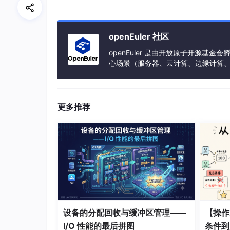
        switch (
state
) {

            case State::Idle:

                sendQuery(
user
Id);

openEuler 社区
state
 = State::QuerySent
                break;

openEuler 是由开放原子开源
心场景（服务器、云计算、边缘计算、嵌入式
            case State::QuerySent:

h、PowerPC、SW-64 等多样性计算
user
 = parse(data);

state
 = State::DataRecei
                break;

更多推荐
            // ... 还有更多状态

        }

    }

状态机虽然解决了嵌套问题，但
代码量暴增、逻
痛点三：第三方库不统一
设备的分配回收与缓冲区管理——
【操作
Boost.Coroutine、libco、ucontex
I/O 性能的最后拼图
条件到