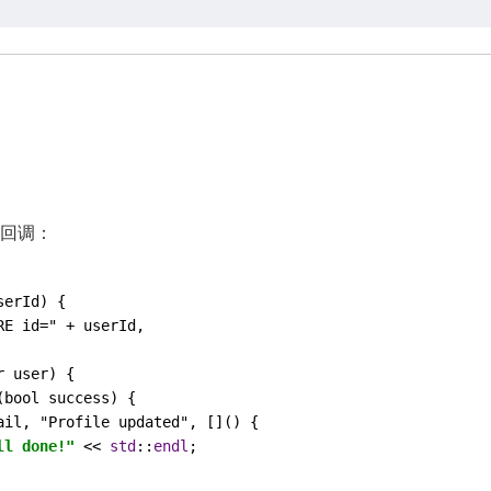
赖回调：
serId
) {

RE
id
=" + 
userId
,

r
user
) {

(
bool
success
) {

ail
, "
Profile
updated
", []() {

ll done!"
<<
std
::
endl
;
