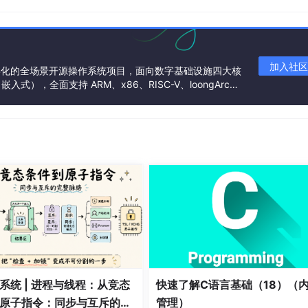
;

加入社区
基金会孵化的全场景开源操作系统项目，面向数字基础设施四大核
），全面支持 ARM、x86、RISC-V、loongArc
架构
ved;

辑散落在各个状态分支中
，可读性和可维护性都很差。
系统 | 进程与线程：从竞态
快速了解C语言基础（18）（
t……各家用法不一，移植成本高。C++ 需要一个
语言级别的标准方案
。
原子指令：同步与互斥的完
管理）