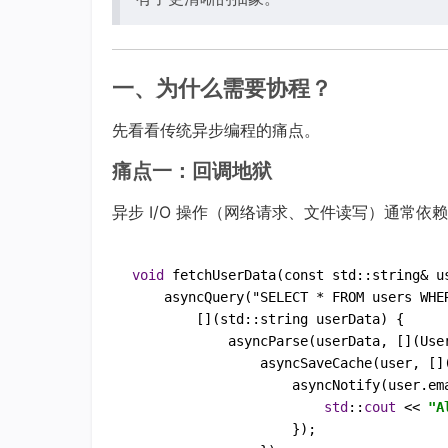
一、为什么需要协程？
先看看传统异步编程的痛点。
痛点一：回调地狱
异步 I/O 操作（网络请求、文件读写）通常依
void
fetchUserData
(
const
std
::
string
& 
u
asyncQuery
("
SELECT
 * 
FROM
users
WHE
        [](
std
::
string
userData
) {

asyncParse
(
userData
, [](
Use
asyncSaveCache
(
user
, []
asyncNotify
(
user
.
em
std
::
cout
<<
"A
                    });
