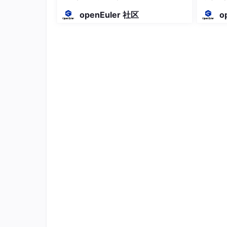
整脉络
C++20 的协程，就是这个标准方案。
openEuler 社区
o
二、什么是协程？
2.1 用户态线程 vs 协程
很多人第一次听到协程会联想到线程。它们的对
对比项
线程（Thread）
调度方式
操作系统内核调度
切换开销
高（陷入内核态）
并发数量
通常数千级别
同步原语
需要锁、信号量
资源消耗
每个线程 1MB+ 栈空间