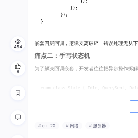
                });

            });

        });

嵌套四层回调，逻辑支离破碎，错误处理无从
454
痛点二：手写状态机
为了解决回调嵌套，开发者往往把异步操作拆解
8
enum class State { Idle, QuerySent, Data
struct FetchTask {

    State 
state
 = State::Idle;

    std::string 
user
Id;

    User 
user
;

# c++20
# 网络
# 服务器
    void resume() {
