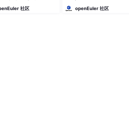
】
penEuler 社区
openEuler 社区
比：
协程（Coroutine）
用户态调度（手动/框架）
极低（仅保存/恢复寄存器）
可达百万级别
可用无锁设计
仅需几 KB