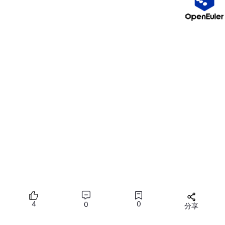
备考策略
：笔试备考通常依赖于对官方教材的理解和题库练
习。由于华为题库更新较快，建议获取最新版本的题库，并
重点练习场景分析题，理解“为什么选择这个方案”而非死记
硬背答案。
2.2 实验（H13-536）
实验考试是HCIE的“硬骨头”，也是区分专家与普通工程师的关键。
考试在华为自有的实验环境中进行，持续
8小时
，满分100分，
80
分及格
。
实验考试分为三大模块，考察的是“落地操作”能力：
2.2.1 部署模块（约3小时，40%权重）
要求考生从零开始搭建一个高可用的云平台环境。
环境搭建
：部署FusionSphere或华为云Stack，配置管理节
4
0
0
分享
点双机热备，组建计算节点集群。
所有评论(0)