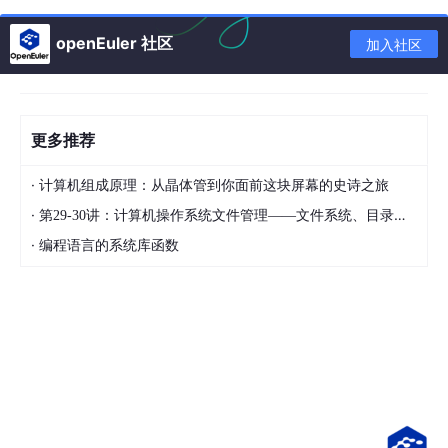
包括单选、多选、判断、填空和拖拽题。
核心考点分布
：
openEuler 社区
加入社区
占
模块
核心知识点
比
更多推荐
云架构
2
FusionSphere/华为云Stack架构原则、混合云
设计
5%
互联方案、云原生协同部署逻辑
·
计算机组成原理：从晶体管到你面前这块屏幕的史诗之旅
·
虚拟化
2
KVM虚拟化原理、CPU/内存/存储资源调度策
第29-30讲：计算机操作系统文件管理——文件系统、目录结构与文件共享
技术
0%
略、异构厂商迁移方案
·
编程语言的系统库函数
云存储
2
对象/块/文件存储选型、SDN/VXLAN虚拟网络
与网络
5%
配置、性能优化
云安全
2
数据加密传输/存储、IAM权限体系、冷/热/温
与灾备
0%
备份及容灾方案设计
云运维
1
FusionCare/CloudManager工具应用、关键指
与监控
0%
标监控（CES）、自动化运维