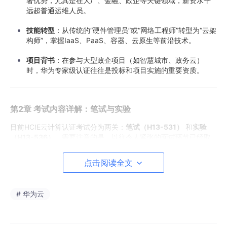
著优势，尤其是在大厂、金融、政企等关键领域，薪资水平
远超普通运维人员。
技能转型
：从传统的“硬件管理员”或“网络工程师”转型为“云架
构师”，掌握IaaS、PaaS、容器、云原生等前沿技术。
项目背书
：在参与大型政企项目（如智慧城市、政务云）
时，华为专家级认证往往是投标和项目实施的重要资质。
第2章 考试内容详解：笔试与实验
目前HCIE云计算认证考试分为两关：
笔试（H13-531）
和
实验
（H13-536）
。需要注意的是，以往令人紧张的面试环节已经取
消，实验通过即可拿证。
点击阅读全文
2.1 笔试（H13-531）
笔试是理论知识的全面检验，主要考察对技术逻辑的理解深度，而
# 华为云
非单纯记忆。
考试形式
：闭卷，90分钟，满分1000分，
600分及格
。题型