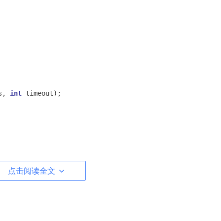
s, 
int
 timeout)
;
监控的文件描述符对应一个结构体：
点击阅读全文
（-1 表示忽略此项）
输入参数，由用户设置）
输出参数，由内核设置）