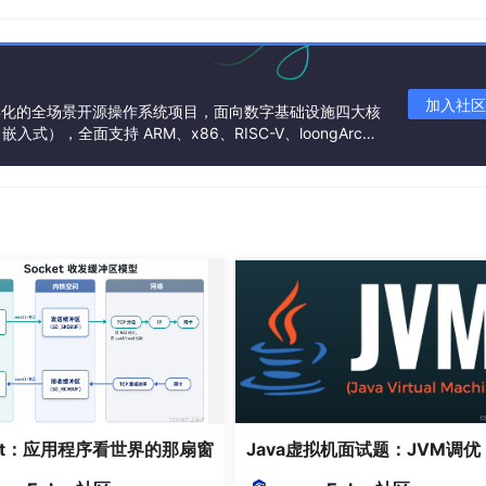
加入社区
基金会孵化的全场景开源操作系统项目，面向数字基础设施四大核
），全面支持 ARM、x86、RISC-V、loongArc
架构
是比
select
更优秀的设计
作用
待监控的文件描述符数组
数组中的有效元素个数
ket：应用程序看世界的那扇窗
Java虚拟机面试题：JVM调优
超时时间（毫秒）