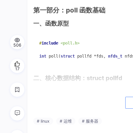
第一部分：poll 函数基础
一、函数原型
#
include
<poll.h>
506
int
poll
(
struct
 pollfd *fds, 
nfds_t
 nfd
17
二、核心数据结构：struct pollfd
poll
的核心是
struct
pollfd
结构体，每个被
struct
pollfd
 {

int
   fd;       
// 要监控的文件描述符
# linux
# 运维
# 服务器
short
 events;   
// 请求监控的事件（
short
 revents;  
// 实际发生的事件（