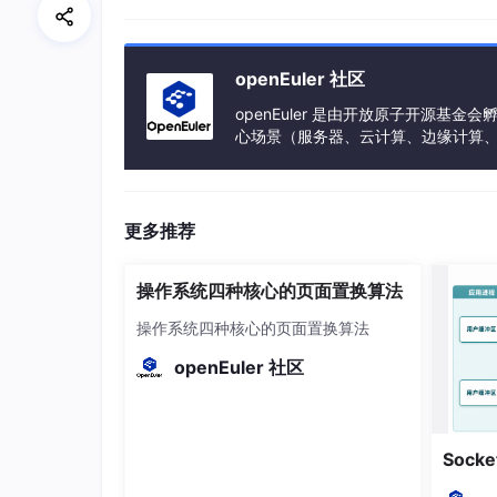
};
openEuler 社区
重要特性
：
events
和
revents
是分离的！
openEuler 是由开放原子开源
心场景（服务器、云计算、边缘计算、嵌入式
events
由用户设置，
不会被
poll
修改
h、PowerPC、SW-64 等多样性计算
revents
由内核设置，
poll
返回时填充
更多推荐
这意味着
不需要每次调用前重建事件
，这
操作系统四种核心的页面置换算法
三、参数详解
操作系统四种核心的页面置换算法
参数
类型
openEuler 社区
fds
struct pollfd*
nfds
nfds_t
Soc
timeout
int