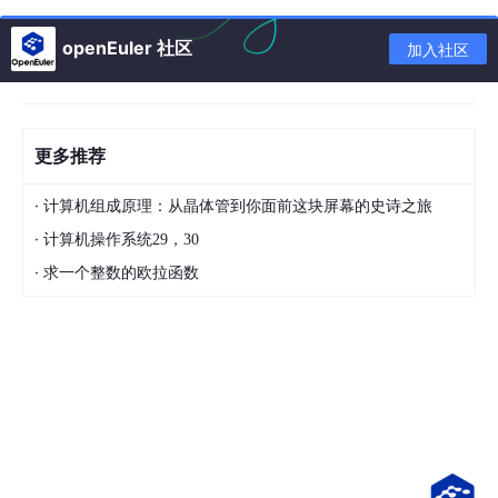
而抢占式调度，顾名思义就是进程正在运行的时，可以被打断，使
openEuler 社区
其把 CPU 让给其他进程。那抢占的原则一般有三种，分别是时间
加入社区
片原则、优先权原则、短作业优先原则。
你可能会好奇为什么第 3 种情况也会发生 CPU 调度呢？假设有一
个进程是处于等待状态的，但是它的优先级比较高，如果该进程等
更多推荐
待的事件发生了，它就会转到就绪状态，一旦它转到就绪状态，如
果我们的调度算法是以优先级来进行调度的，那么它就会立马抢占
正在运行的进程，所以这个时候就会发生 CPU 调度。
·
计算机组成原理：从晶体管到你面前这块屏幕的史诗之旅
·
那第 2 种状态通常是时间片到的情况，因为时间片到了就会发生中
计算机操作系统29，30
断，于是就会抢占正在运行的进程，从而占用 CPU。
·
求一个整数的欧拉函数
调度算法影响的是等待时间（进程在就绪队列中等待调度的时间总
和），而不能影响进程真在使用 CPU 的时间和 I/O 时间。
接下来，说说常见的调度算法：
先来先服务调度算法
最短作业优先调度算法
高响应比优先调度算法