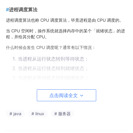
#
进程调度算法
进程调度算法也称 CPU 调度算法，毕竟进程是由 CPU 调度的。
当 CPU 空闲时，操作系统就选择内存中的某个「就绪状态」的进
程，并给其分配 CPU。
什么时候会发生 CPU 调度呢？通常有以下情况：
当进程从运行状态转到等待状态；
当进程从运行状态转到就绪状态；
当进程从等待状态转到就绪状态；
当进程从运行状态转到终止状态；
点击阅读全文
其中发生在 1 和 4 两种情况下的调度称为「非抢占式调度」，2 和
3 两种情况下发生的调度称为「抢占式调度」。
# java
# linux
# 服务器
非抢占式的意思就是，当进程正在运行时，它就会一直运行，直到
该进程完成或发生某个事件而被阻塞时，才会把 CPU 让给其他进
程。