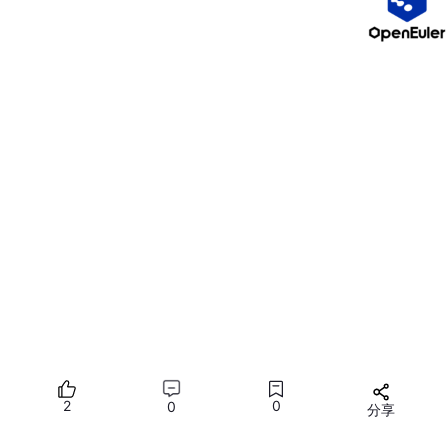
时间片轮转调度算法
最高优先级调度算法
多级反馈队列调度算法
#
先来先服务调度算法
最简单的一个调度算法，就是非抢占式的
先来先服务（
First Com
e First Severd, FCFS
）算法
了。
顾名思义，先来后到，
每次从就绪队列选择最先进入队列的进程，
然后一直运行，直到进程退出或被阻塞，才会继续从队列中选择第
一个进程接着运行。
2
0
0
分享
这似乎很公平，但是当一个长作业先运行了，那么后面的短作业等
待的时间就会很长，不利于短作业。
所有评论(0)