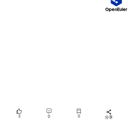
三片六面，六个磁头，磁头在传动臂的带动下，共进退！！！
磁盘写入的时候，是向柱面进行批量写入的！！！
3
0
0
分享
所有评论(0)