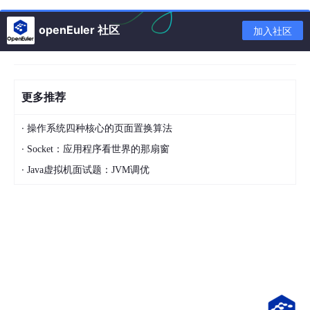
openEuler 社区
加入社区
磁盘存储结构
更多推荐
·
操作系统四种核心的页面置换算法
·
Socket：应用程序看世界的那扇窗
·
Java虚拟机面试题：JVM调优
磁道是同心圆
扇区：是磁盘存储数据的基本单位，512字节，块设备