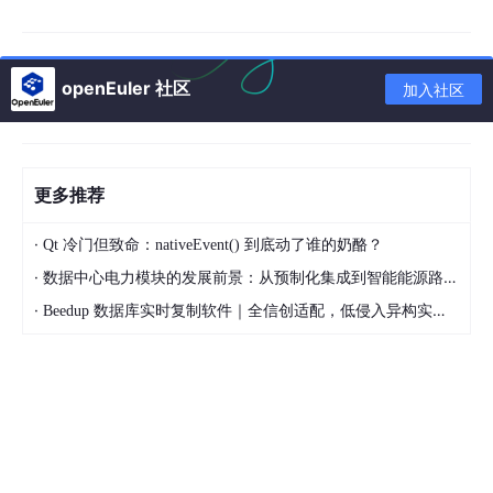
1. 真正零基础友好，有编程基础即可起飞
Windows/Mac 双平台环境搭建、DevEco 配置、模
拟器 / 真机调试一步到位。
openEuler 社区
加入社区
ArkTS 从 0 讲起：数据类型、接口、类、泛型、循
环、条件、空安全、模型封装。
组件、布局、事件、动画、状态管理，
从语法到实战
更多推荐
无缝衔接
。
·
Qt 冷门但致命：nativeEvent() 到底动了谁的奶酪？
2. 全栈技术全覆盖，企业要什么你就学什么
·
数据中心电力模块的发展前景：从预制化集成到智能能源路由的演进路径
·
① 核心 ArkUI/ArkTS 全体系
Beedup 数据库实时复制软件｜全信创适配，低侵入异构实时同步一体化方案
常用组件：Text、Row、Column、Flex、List、Gri
d、Tabs、Swiper、Navigation 等。
布局体系：行列、弹性、定位、网格、瀑布流、响应
式布局。
状态管理：@State、@Prop、@Link、@Provide、