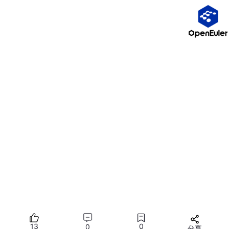
@Consume、@Watch、AppStorage、PersistentS
torage。
动画与手势：属性动画、转场动画、弹簧 / 路径动
画、单击 / 长按 / 拖拽 / 缩放 / 旋转手势。
网络请求：Http 原生、Axios 封装、Restful 接口、
下拉刷新、上拉加载、统一 HttpUtil。
② Native Api 硬核能力（企业必考）
设备信息：屏幕尺寸、电量、窗口、横竖屏、加速
度、摇一摇。
文件与权限：文件读写、动态权限、定位、相册、拍
照、录像、图片压缩（PixelMap）。
三方能力：扫码、拨号、浏览器、应用市场、外部 A
pp 拉起、高德导航。
多线程：TaskPool、Worker，解决卡顿与耗时任
务。
13
0
0
分享