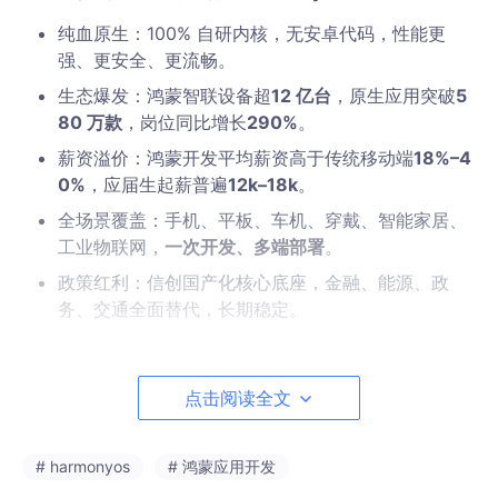
纯血原生：100% 自研内核，无安卓代码，性能更
强、更安全、更流畅。
生态爆发：鸿蒙智联设备超
12 亿台
，原生应用突破
5
80 万款
，岗位同比增长
290%
。
薪资溢价：鸿蒙开发平均薪资高于传统移动端
18%–4
0%
，应届生起薪普遍
12k–18k
。
全场景覆盖：手机、平板、车机、穿戴、智能家居、
工业物联网，
一次开发、多端部署
。
政策红利：信创国产化核心底座，金融、能源、政
务、交通全面替代，长期稳定。
一句话：
安卓 /iOS 已红海，鸿蒙是未来 3–5 年最确定的技术赛
道
。
点击阅读全文
二、这套课程凭什么让你从零基础直达企业级？
# harmonyos
# 鸿蒙应用开发