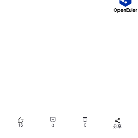
它会扫描所有
@RestController
类，找到
@RequestMapping(
"/student"
)
+
@GetMapping(
"/list"
)
对应的方法
这个过程叫「请求映射」，如果找不到对应的方法，
就会返回 404
3. 第 3 步：Controller 接收请求，调用 Service
StudentController
里的方法被调用：接收 /list 请求 → 调用 se
rvice.list ()
16
0
0
分享
所有评论(0)