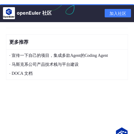
openEuler 社区
加入社区
更多推荐
访问地址：/student/list
·
宣传一下自己的项目，集成多款Agent的Coding Agent
1. 第 1 步：请求到达 Tomcat
·
马斯克系公司产品技术栈与平台建设
Tomcat 监听 8080 端口，收到请求后，把它交给 S
·
DOCA 文档
pringMVC 处理
你看到的
Tomcat
started
on
port
8080
，就是它
准备好接收请求的信号
2. 第 2 步：SpringMVC 分发请求
DispatcherServlet
（SpringMVC 的核心）会解析
请求地址
/student/
list