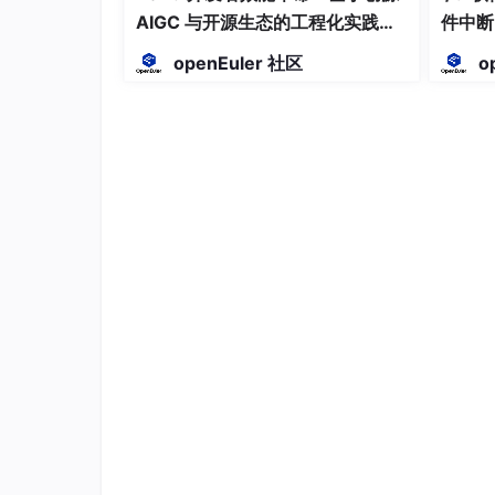
AIGC 与开源生态的工程化实践、
件中断
视频观看
⭐⭐⭐⭐⭐ 流畅+清晰双在线
安全沙箱与代码智能体协同
openEuler 社区
o
3D游戏串流
⭐⭐⭐⭐⭐ 特效华丽不丢帧
🏆 画质维度结论：ToDesk全面领先，是当
ToDesk的8K+360FPS组合在行业内独一
ZeroSync自研引擎让ToDesk在任何
特别是在"清晰度"这一关键指标上，ToDe
🚀 维度二：速度与稳定性——连接的生命线
再好的画质，卡起来也是零。
2.2.1 延迟测试数据（千兆网络环境）