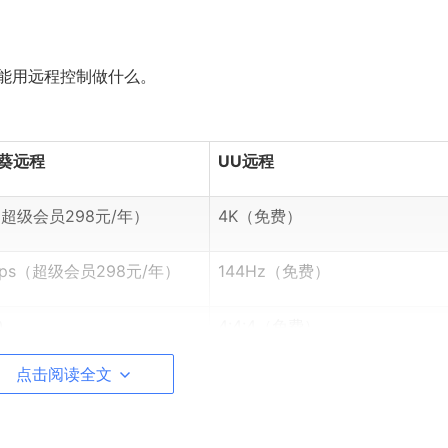
你能用远程控制做什么。
葵远程
UU远程
（超级会员298元/年）
4K（免费）
4fps（超级会员298元/年）
144Hz（免费）
0
4:4:4（免费）
点击阅读全文
不支持
✅ 免费支持
y-Raptor算法
H.265 (HEVC)