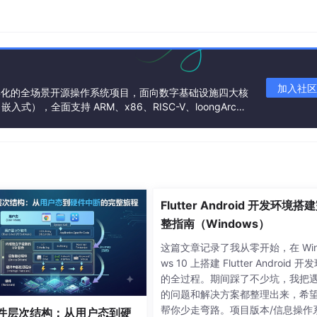
码率（付费可调）
最高500Mbps自定义
化
一般
加入社区
基金会孵化的全场景开源操作系统项目，面向数字基础设施四大核
），全面支持 ARM、x86、RISC-V、loongArc
0P/30fps
4K/144Hz（参数高但实际一般
架构
向日葵表现
UU远程表现
Flutter Android 开发环境搭
整指南（Windows）
品
⭐⭐⭐⭐ 清晰可用
⭐⭐⭐ 高分辨率但文字偏糊
这篇文章记录了我从零开始，在 Win
ws 10 上搭建 Flutter Android 开
染
⭐⭐⭐⭐ 可用
⭐⭐⭐ 模糊影响识别
的全过程。期间踩了不少坑，我把
的问题和解决方案都整理出来，希
整
⭐⭐⭐ 色彩偏差
⭐⭐ 细节丢失严重
帮你少走弯路。项目版本/信息操作
 软件层次结构：从用户态到硬