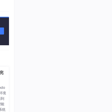
）
建完
do
发环境
遇到
望能
系统