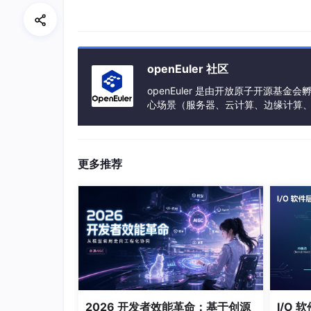
码率策略
智能动态调整
固定
弱网优化
动态区域调整算法
有优
openEuler 社区
openEuler 是由开放原子开源
心场景（服务器、云计算、边缘计算、嵌入式
免费版画质
1080P/30fps
108
h、PowerPC、SW-64 等多样性计算
2.1.2 不同场景下的画质实测表现
更多推荐
使用场景
ToDesk表现
办公文档阅读
⭐⭐⭐⭐⭐ 文字锐利如印刷
代码/终端操作
⭐⭐⭐⭐⭐ 等宽字体完美渲
设计/修图
⭐⭐⭐⭐⭐ 色彩准确细节完
2026 开发者效能革命：基于创源
I/O