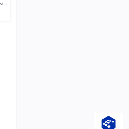
aI
/ 模
oid