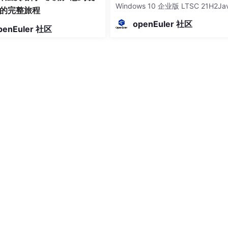
Windows 10 企业版 LTSC 21H2Jav
的完整旅程
DEVS Code目标设备Android 真机 
⭐⭐⭐ 偶尔卡顿
⭐⭐⭐⭐ 帧率高但模糊
openEuler 社区
penEuler 社区
拟器Flutter SDK + Java 17 + Andr
SDK + VS
⭐⭐⭐ 够玩但不惊艳
⭐⭐⭐⭐ 免费中最佳
前画质天花板级别的远程控制软件
无二
场景下都能提供同价位最优画质
sk的实际观感优于参数更高的UU远程