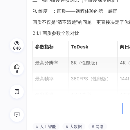
二、核心维度逐项对比（全维度深度解析）
🔍 维度一：画质——远程体验的第一感官
画质不仅是"清不清楚"的问题，更直接决定了
2.1.1 画质参数全景对比
参数指标
ToDesk
向日
846
最高分辨率
8K（性能版）
4K
8
最高帧率
360FPS（性能版）
14
色彩采样
4:4:4真彩
4:2:
HDR支持
✅ 支持
❌ 
视频编码引擎
ZeroSync自研引擎
Ora
# 人工智能
# 大数据
# 网络