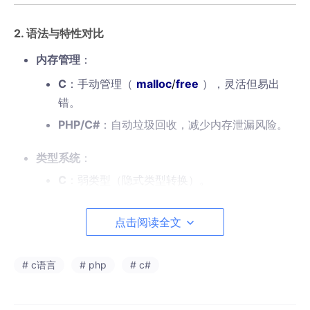
2.
语法与特性对比
内存管理
：
C
：手动管理（
malloc
/
free
），灵活但易出
错。
PHP/C#
：自动垃圾回收，减少内存泄漏风险。
类型系统
：
C
：弱类型（隐式类型转换）。
PHP
：动态弱类型（变量类型运行时决定）。
点击阅读全文
C#
：静态强类型（编译时检查类型安全）。
编程范式
：
# c语言
# php
# c#
C
：面向过程为主。
PHP
：支持面向过程与面向对象。