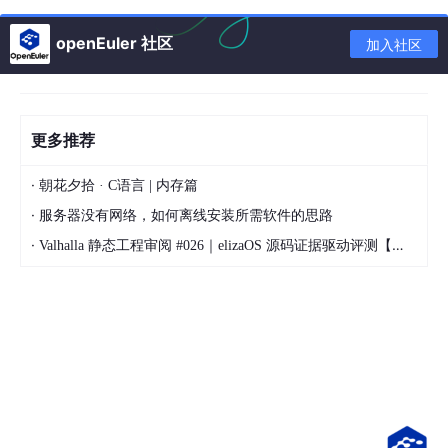
C#
：全面支持面向对象、函数式编程。
openEuler 社区
加入社区
3.
代码示例
更多推荐
C语言（指针操作）
·
朝花夕拾 · C语言 | 内存篇
#
include
<stdio.h>
·
服务器没有网络，如何离线安装所需软件的思路
int
main
()
{

·
Valhalla 静态工程审阅 #026｜elizaOS 源码证据驱动评测【开源基础设施特辑】
int
 a = 
5
;

int
 *ptr = &a; 
// 指针指向a的地址
printf
(
"a的值: %d\n"
, *ptr); 
// 输出: 5
return
0
;

PHP（Web表单处理）