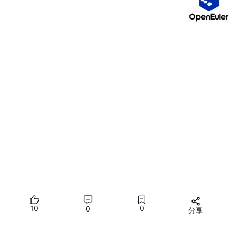
<?php
if
 (
$_SERVER
[
"REQUEST_METHOD"
] == 
"POST"
) {

$name
 = 
$_POST
[
"name"
];

echo
"你好, "
 . 
htmlspecialchars
(
$name
);

?>
<
form
method
=
"post"
>
  姓名: 
<
input
type
=
"text"
name
=
"name"
>
<
input
type
=
"submit"
>
</
form
>
C#（面向对象）
using
10
0
0
分享
class
Program
 {

所有评论(0)
static
void
Main
()
 {
