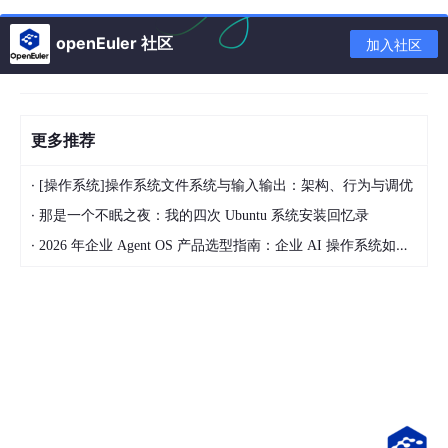
3. long double ceill(long double x);
openEuler 社区
加入社区
- 向下取整：
1. double floor(double x); //传入参数double/int类型，
返回值是double类型
2. float floorf(float x);
3. long double floorl(long double x);
更多推荐
- 求两者中最小值：fmin/fminf/fminl
·
[操作系统]操作系统文件系统与输入输出：架构、行为与调优
- 返回x的自然对数：double log(double n); //基数为e的对
·
那是一个不眠之夜：我的四次 Ubuntu 系统安装回忆录
数
- 返回x的自然对数：double log10(double n); //基数为10的
·
2026 年企业 Agent OS 产品选型指南：企业 AI 操作系统如何连接数据、系统、流程与多 Agent
对数
- 返回x的y次幂：double pow(double x,double y);
- 返回x的平方根：double sqrt(double x);
- 返回x除以y的余数:double fmod(double x,double y);
三：时间函数
- 引入头文件：
#include<time.h>
-
time();
//获取当前时间