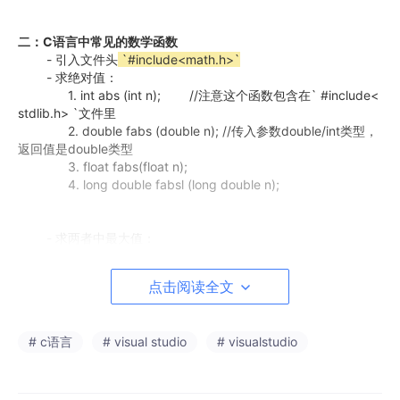
二：C语言中常见的数学函数
- 引入文件头
`#include<math.h>`
- 求绝对值：
1. int abs (int n); //注意这个函数包含在` #include<
stdlib.h> `文件里
2. double fabs (double n); //传入参数double/int类型，
返回值是double类型
3. float fabs(float n);
4. long double fabsl (long double n);
- 求两者中最大值：
1. double fmax(double x,double y); //传入参数double/
int类型，返回值是double类型
点击阅读全文
2. float fmaxf(float x,float y);
3. long double fmaxl(long double x,long double y);
# c语言
# visual studio
# visualstudio
- 向上取整：
1. double ceil(double x); //传入参数double/int类型，返
回值是double类型
2. float ceilf(float x);