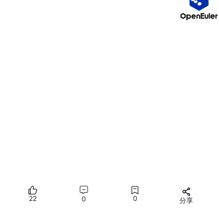
- 形参：表示获取的时间是否需要在其它地方进行存储，一般
来讲，不需要在其他地方进行存储，所有一般传NULL即可
- 返回值类型：long long
- //返回值说明：从1970年0点0分0秒到现在的秒值
四：生成随机数函数
- 步骤：
1. 引入头文件：`
#include<stdlib.h>
`
2. 使用srand设置种子：`srand(1);`
3. 使用rand获取随机数：`int num = rand();//没有形参`
- 说明：
1. 种子不变，随机数的结果就是固定的，如果想随机变化，
就可以让时间充当种子，即 `srand(time(NULL));`
2. 默认随机数范围：0 ~ 32767
3. 修改a ~ b随机数范围技巧：`rand()%(b+1-a) + a;`
22
0
0
分享
五：内存
所有评论(0)