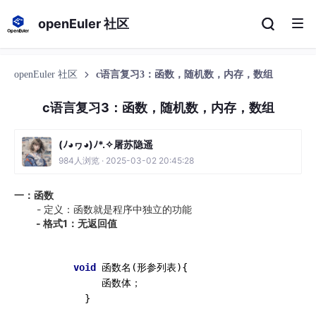
openEuler 社区
openEuler 社区
c语言复习3：函数，随机数，内存，数组
c语言复习3：函数，随机数，内存，数组
(ﾉ◕ヮ◕)ﾉ*.✧屠苏隐遥
984人浏览 · 2025-03-02 20:45:28
一：函数
- 定义：函数就是程序中独立的功能
- 格式1：无返回值
void
 函数名(形参列表){

             函数体；

          }
