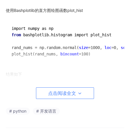
使用Bashplotlib的直方图绘图函数plot_hist
from
 bashplotlib.histogram import plot_hist

rand_nums = np.random.normal(
size
=1000, 
loc
=0, 
scal
plot_hist(rand_nums, 
bincount
结果如下
点击阅读全文
# python
# 开发语言