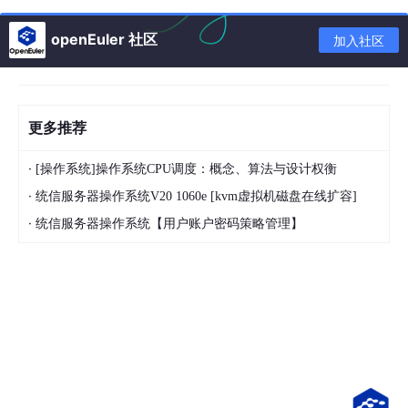
openEuler 社区
加入社区
确实是可以在终端可视化数据。
通过查看源代码，得知相关参数设置。
更多推荐
·
[操作系统]操作系统CPU调度：概念、算法与设计权衡
·
统信服务器操作系统V20 1060e [kvm虚拟机磁盘在线扩容]
·
统信服务器操作系统【用户账户密码策略管理】
2. 使用TQDM添加进度条
有时运行一个耗时较长的程序，我们不能看到程序的运行进度，给
人的体验不是很好。
这里可以使用TQDM，直接在命令行中可视化程序的运行进度。