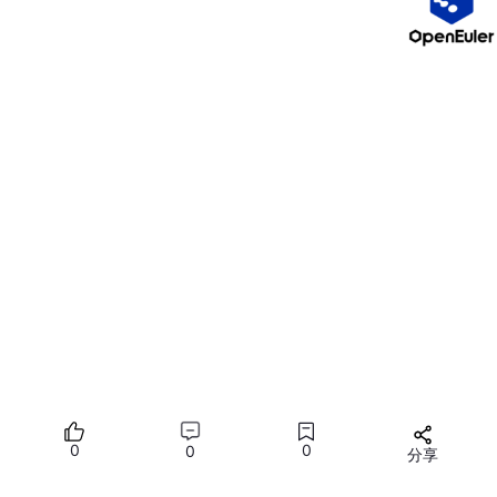
使用pip命令安装TQDM。
pip install tqdm -i https:
//mi
rror.baidu.com
/pypi/
下面来一个示例
让我们遍历数字0至1000，并添加一个小的延迟，得以查看TQDM
进度条的工作情况。
from
from
time
 import sleep

for 
i
 in trange(
1000
):

sleep
(
0.01
0
0
0
分享
结果如下
所有评论(0)