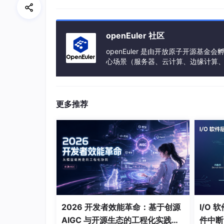
4.1 权限级别 - Ring 0 ~ Ring 3
4.2 虚拟地址空间划分
openEuler 社区
4.3 用户态与内核态切换
openEuler 是由开放原子开源
4.3.1 切换流程详解
心场景（服务器、云计算、边缘计算、嵌入式
h、PowerPC、SW-64 等多样性计算
4.3.2 TSS（任务状态段）
五、信号处理的完整流程
更多推荐
5.1 信号捕捉的内核实现
5.2 do_signal函数详解
六、可重入函数
6.1 什么是可重入函数？
6.2 不可重入的条件
6.3 可重入函数的要求
2026 开发者效能革命：基于创源
I/O
AIGC 与开源生态的工程化实践、
件中断