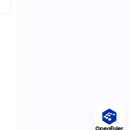
/ 模
oid