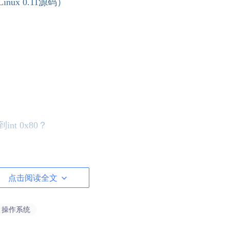
nux 0.11源码）
nt 0x80？
常
点击阅读全文
的统一处理
# 操作系统