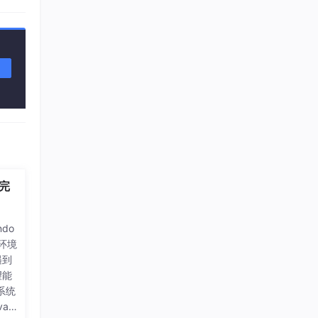
建完
do
发环境
遇到
望能
系统
aI