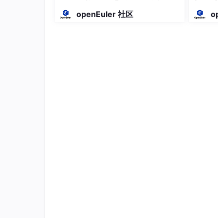
七、volatile关键字
安全沙箱与代码智能体协同
openEuler 社区
o
7.1 编译器优化问题
7.2 volatile的作用
八、SIGCHLD信号
8.1 SIGCHLD信号的产生
8.2 使用SIGCHLD清理僵尸进
8.3 使用SA_NOCLDWAIT自
九、本篇总结
9.1 核心知识点
9.2 最重要的理解
Linux进程信号(三)：信号捕