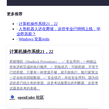
下一代规划阶段。
不过会议里大家其实形成了一个比较一致的观点：
更多推荐
PCIe 6.0 真正进入大规模商用，时间并不会特别快。
·
计算机操作系统21，22
·
人形机器人还在爬坡，这些专业已悄悄上线，毕
交流中提到：
业即高薪？
·
Windows 安装redis
主流x86 CPU厂家内部已经有 PCIe 6.0 CPU 原型
平台
计算机操作系统21，22
部分大型 OEM / ODM 厂商已经拿到原型机
国内一些服务器厂商也已经开始提前布局
死锁预防（Deadlock Prevention）。✅ 安全序列：一种能让
所有进程完成的执行顺序。✅ 危险状态：可能死锁，不等于
但真正成熟量产的服务器平台：
已经死锁。只要有一种资源不够，就不能执行。银行家算法
一定会给你四组数据。✅ 安全状态：存在安全序列。因为归
大概率仍然要等到 2028 年底以后。
还的是已经占有的资源。这是考试最爱出的判断题。这是考
试最喜欢考的表格。
原因并不是协议本身的问题，而是：
openEuler 社区
信号完整性
主板设计