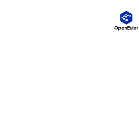
Saniffer公司销售的PCIe Gen6 Switch 卡
搭建的。通过：
MCIO
Gen6 x16
EDSFF
CX8 800G NIC
等方式，先把基础链路建立起来。
四、一个很有意思的现象：
加了延长线，反而更稳定
会议中有一个非常典型、也非常工程化的案例。
现场演示中发现：
某些情况下：