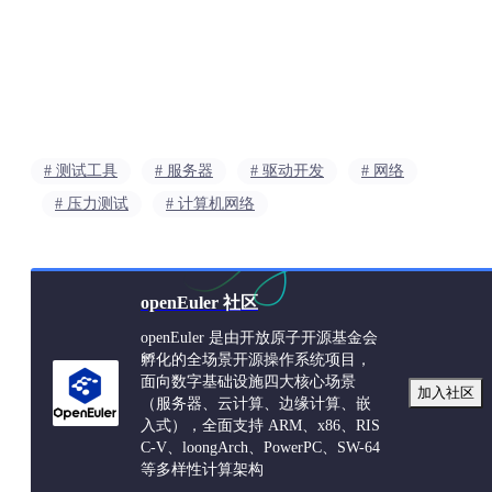
大部分厂商仍然依赖：
Synopsys
Rambus
Alphawave
Cadence 等第三方 IP 供应商
# 测试工具
# 服务器
# 驱动开发
# 网络
而像：
# 压力测试
# 计算机网络
AMD
Intel
openEuler 社区
Broadcom
openEuler 是由开放原子开源基金会
这种大型厂商，则更多采用内部自研 PCIe IP 团队。
孵化的全场景开源操作系统项目，
面向数字基础设施四大核心场景
加入社区
（服务器、云计算、边缘计算、嵌
入式），全面支持 ARM、x86、RIS
二、PCIe 6.0 真正大规模落地，可能还需要几年？
C-V、loongArch、PowerPC、SW-64
等多样性计算架构
客户目前主力产品仍然是 PCIe 5.0，PCIe 6.0 则已经开始进入