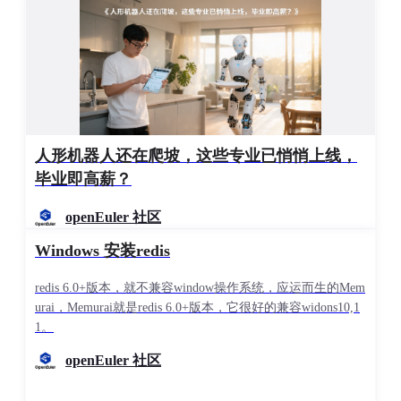
散热
电源
验证周期
Compatibility
Firmware
人形机器人还在爬坡，这些专业已悄悄上线，
毕业即高薪？
这些问题，在 64 GT/s PAM4 条件下都会变得极其复杂。
openEuler 社区
Windows 安装redis
三、当前 PCIe 6.0 最大的问题：缺少真实测试环境
这是会议中非常核心的话题之一。
redis 6.0+版本，就不兼容window操作系统，应运而生的Mem
urai，Memurai就是redis 6.0+版本，它很好的兼容widons10,1
因为现在很多工程师其实都发现：
1。
PCIe 6.0 最大的问题不是“规范”，而是“环境”。
openEuler 社区
真正能跑 PCIe 6.0 的：