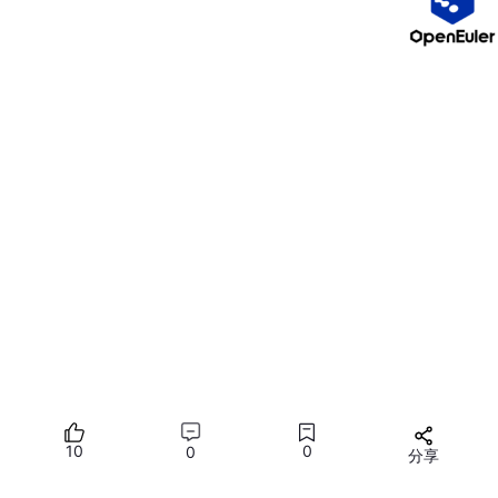
客户端发来 TCP 字节流

    ↓

存入 client->querybuf（输入缓冲区）

    ↓

processInputBuffer() 开始解析

    ↓

【步骤
1
】RESP 协议解析：把 querybuf 解析成 
argc
/
arg
    ↓

【步骤
2
】命令名转小写：
argv
[
0
] 转成小写（Redis 命令
    ↓

【步骤
3
】哈希表 O(
1
) 查找：在 commands 字典里找命令名对
    ↓

【步骤
4
】参数校验：检查 
argc
 是否符合 arity 的要求

    ↓

【步骤
5
】权限/状态校验：检查命令标志位（如是否是写命令、是
10
0
0
分享
    ↓

所有评论(0)
找到处理函数，准备执行