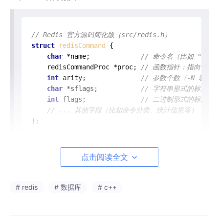
// Redis 官方源码简化版（src/redis.h）
struct
redisCommand
 {

char
 *name;             
// 命令名（比如 "SET"
    redisCommandProc *proc; 
// 函数指针：指向该命
int
 arity;              
// 参数个数（-N 表示
char
 *sflags;           
// 字符串形式的标志位（
int
 flags;              
// 二进制形式的标志位（
// ... 其他字段（比如命令分类、统计信息等）
};

// 命令处理函数的类型定义
typedef
void
redisCommandProc
(redisClient *c)
;
点击阅读全文
# redis
# 数据库
# c++
// 源码位置：src/redis.h（简化核心字段）
typedef
struct
client
 {
