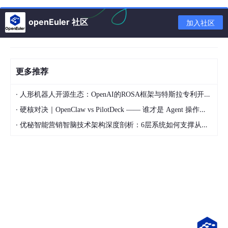
int
 fd;                 
// 客户端的 socket
    robj *name;             
// 客户端名字（CLIENT 
openEuler 社区
加入社区
// 输入/输出缓冲区
    sds querybuf;           
// 输入缓冲区：存储客
size_t
 qb_pos;          
// 输入缓冲区的当前解
    list *reply;            
// 输出缓冲区链表：存储
更多推荐
size_t
 sentlen;         
// 已发送的字节数
·
人形机器人开源生态：OpenAI的ROSA框架与特斯拉专利开放对比
// 命令相关
·
硬核对决｜OpenClaw vs PilotDeck —— 谁才是 Agent 操作系统的终极形态？
int
 argc;               
// 当前命令的参数个数
·
优秘智能营销智脑技术架构深度剖析：6层系统如何支撑从规划到复盘的AI营销闭环
    robj **argv;            
// 当前命令的参数数组（
struct
redisCommand
 *cmd; 
// 当前命令对应的 re
// 数据库相关
    redisDb *db;            
// 当前选中的数据库指
int
 dictid;             
// 当前数据库的 ID
// 其他状态（事务、阻塞、复制等）
// ... 省略大量字段
} client;