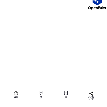
2.3 通信传输层裁剪：仅保留 XCP on CAN
AUTOSAR 代码中可能包含 XCP on Ethernet、XCP on FlexRay
等分支。在配置头文件中，必须只定义 CAN 相关的宏（如
XCP_PROTOCOL_CAN
），同时取消定义所有以太网、FlexRa
y 相关宏。此外，需要指定 CAN 的命令 ID（CRO_ID）和数据 ID
（DTO_ID），以及经典 CAN 的最大帧长（通常 8 字节）。
2.4 关闭非必要功能
根据裸机资源限制，建议关闭以下高级功能（在配置头文件中用
OFF
宏控制）：动态 DAQ（需要堆管理，实时性不确定）、时
40
0
0
分享
间戳（需要全局高精度定时器，可后续再加）、标定页切换（需要
所有评论(0)
Flash 换页机制，多数裸机不用）、闪存编程（风险高，可离线烧