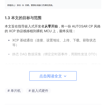
1.3 本文的目标与范围
本文旨在指导嵌入式开发者
从零开始
，将一份 AUTOSAR CP 风格
的 XCP 协议栈移植到裸机 MCU 上，最终实现：
XCP 基础通信（连接、设置地址、上传、下载、获取状态
等）
静态 DAQ 数据采集（绑定定时器事件，周期性发送 DTO）
全文不涉及具体变量名、函数名，但提供清晰的配置思路、调度设
计和适量字符图，读者可直接迁移到任何裸机平台（如 Cortex-
M、RISC-V 等）。
点击阅读全文
# 单片机
# 嵌入式硬件
第 2 章 移植准备与配置裁剪
2.1 目标裸机平台硬件资源评估