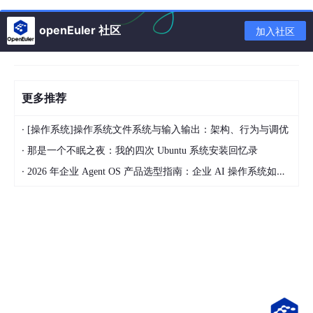
在动手移植之前，必须评估目标平台的硬件资源，确保能够承载一
个最小 XCP on CAN 子系统。建议的最低资源为：ROM 8~12 KB
openEuler 社区
加入社区
（存放 XCP 核心代码），RAM 2~4 KB（存放 FIFO 队列、状态
变量等），至少 1 路 CAN 控制器（支持标准帧），一个自由运行
定时器（用于生成事件周期）。若资源远高于此，可保留更多功能
（如动态 DAQ、安全解锁等）；若资源紧张，则需要进一步裁
更多推荐
剪。
2.2 源码获取与依赖项识别
·
[操作系统]操作系统文件系统与输入输出：架构、行为与调优
·
那是一个不眠之夜：我的四次 Ubuntu 系统安装回忆录
AUTOSAR XCP 源码通常分为三个层次：协议核心层（命令表、
状态机、DAQ 引擎、FIFO 管理）、传输抽象层（XCP on CAN，
·
2026 年企业 Agent OS 产品选型指南：企业 AI 操作系统如何连接数据、系统、流程与多 Agent
管理 TX/RX 通道、PDU 组装）、应用回调层（内存读写、定时
器、安全解锁等）。裸机移植的重点是
实现传输抽象层的回调接口
（接收指示、发送确认）和
应用回调层的硬件相关函数
（内存访
问、事件通知）。协议核心层无需修改，直接复用。