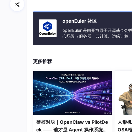
openEuler 社区
PLL 输出 200MHz
openEuler 是由开放原子开源
心场景（服务器、云计算、边缘计算、嵌入式
h、PowerPC、SW-64 等多样性计算
系统时
更多推荐
CPU内核
总线矩阵
为什么需要两步走？
MCU上电后，通常先用内部RC振荡器快速启
外部晶振，配置PLL，最终把系统时钟稳定到目
硬核对决｜OpenClaw vs PilotDe
人形机
核心职责之一。
ck —— 谁才是 Agent 操作系统的
OSA