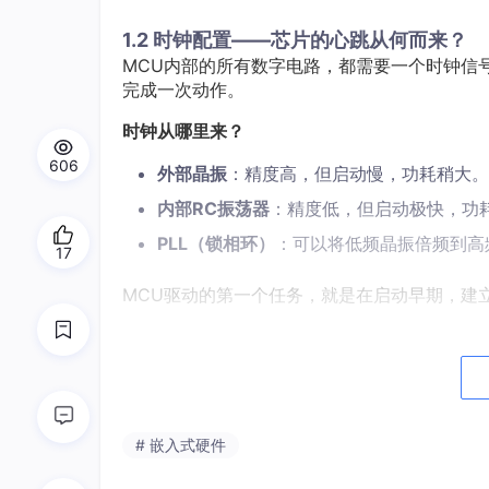
1.2 时钟配置——芯片的心跳从何而来？
MCU内部的所有数字电路，都需要一个时钟信
完成一次动作。
时钟从哪里来？
606
外部晶振
：精度高，但启动慢，功耗稍大。
内部RC振荡器
：精度低，但启动极快，功
PLL（锁相环）
：可以将低频晶振倍频到高
17
MCU驱动的第一个任务，就是在启动早期，建
外部晶振 8MHz
# 嵌入式硬件
PLL 倍频