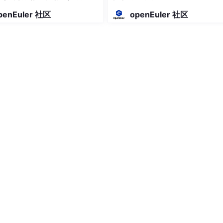
跑？
penEuler 社区
openEuler 社区
ECU需要进入超低功耗状态，只保留极微弱的电流监听唤醒信号。
：
功耗
唤醒方式
典型场景
最高
-
车辆行驶中
中
任意中断
暂时无任务，等待中断
极低
CAN/GPIO/RTC唤醒
锁车后，等待遥控解锁
为零
重新上电
KL30断开时
行这些切换。对于应用层来说，它只需要调用这个函数，不用关
时钟周期。
条件”
包括：