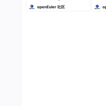
1.3 工作模式切换——跑得快，还是省着
终极形态？
openEuler 社区
o
汽车ECU不能一直全速运行。锁车后，大多数
U驱动负责管理这些模式切换。
典型的MCU工作模式（以AURIX TC3xx为例）
模式
CPU状态
运行模式
全速运行
空闲模式
CPU暂停，外设运行
待机模式
核心断电，后备域有电
关断模式
完全断电
MCU驱动通过标准API
Mcu_SetMode
()
来执
面要配置多少个电源管理寄存器、要等待多少个
1.4 硬件初始化——其他模块启动的“前置
MCU驱动还需要完成MCU的
基础硬件初始化
，