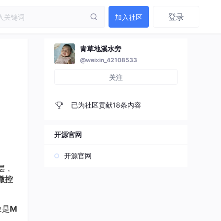
登录
加入社区
青草地溪水旁
@weixin_42108533
关注
已为社区贡献18条内容
开源官网
开源官网
层，
微控
象是
M