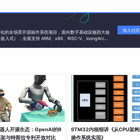
内部RC 16MHz
加入社区
基金会孵化的全场景开源操作系统项目，面向数字基础设施四大核
），全面支持 ARM、x86、RISC-V、loongArc
架构
钟分发
外设时钟
低速时钟
动（几微秒就能稳定），让系统先跑起来。然后MCU驱动会逐步
标频率。这个“先用临时心跳，再切正式心跳”的过程，是MCU驱
器人开源生态：OpenAI的R
STM32内核细讲《从CPU架
框架与特斯拉专利开放对比
操作系统实现》