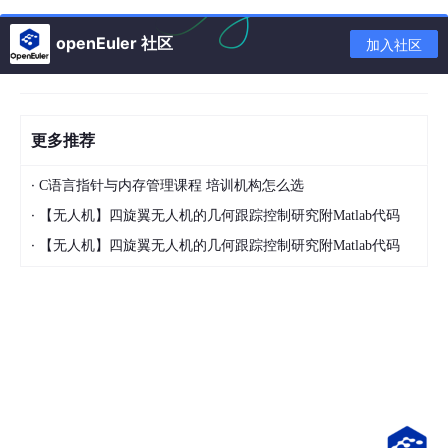
openEuler 社区
加入社区
1. 你的第一个C++程序
cpp
#
include
<iostream>
// 输入输出库
1
更多推荐
2
using
namespace
std
;
// 使用标准命名空间
·
C语言指针与内存管理课程 培训机构怎么选
3
·
【无人机】四旋翼无人机的几何跟踪控制研究附Matlab代码
int
main
(
) {
// 程序入口
·
4
【无人机】四旋翼无人机的几何跟踪控制研究附Matlab代码
cout
<<
"Hello, C++ World!"
<< endl
;
5
return
0
;
6
7
}