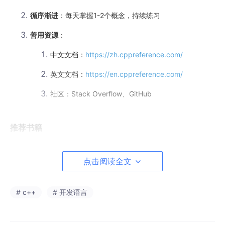
循序渐进
：每天掌握1-2个概念，持续练习
善用资源
：
中文文档：
https://zh.cppreference.com/
英文文档：
https://en.cppreference.com/
社区：Stack Overflow、GitHub
推荐书籍
《C++ Primer》
：语法大全，适合当参考书
点击阅读全文
《Effective C++》
：教你写出更好的C++代码
《STL源码剖析》
：深入理解标准库实现
# c++
# 开发语言
第二部分：C++核心概念完全解析