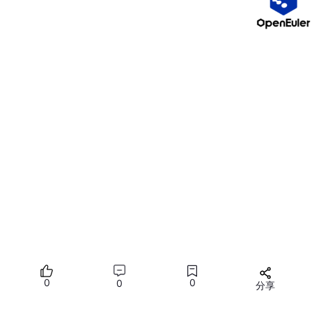
2. 命名空间（Namespace）
解决命名冲突的利器，特别是大型项目中。
cpp
namespace
CompanyA
{
1
int
add
(
int
a,
int
b
) {
return
a
+
b
; }
2
}
3
4
namespace
CompanyB
{
5
int
add
(
int
a,
int
b
) {
return
6
a
+
b
+
10
; }
7
}
8
0
0
0
分享
9
所有评论(0)
int
main
(
) {