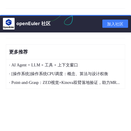
解药二：极速不等待的UDP协议
智汇元界抛弃了TCP，自己用C+
+写了一套底层的UDP极速传输协议。这个协议的特点是“快如闪
电，绝不等待”。 它把画面切成极小的数据包疯狂发送。更绝的
openEuler 社区
加入社区
是，他们加入了叫“FEC（前向纠错）”的黑科技。
为了让大家看懂这个黑科技，我用大白话伪代码解释一下他们怎么
干的：
更多推荐
// 智汇元界：防晕眩黑科技 FEC原理 (极简大白话版)
·
AI Agent = LLM + 工具 + 上下文窗口
·
[操作系统]操作系统CPU调度：概念、算法与设计权衡
接收到网络数据包
()
 {

    如果 
(有数据包在空气中丢了)
 {

·
Point-and-Grasp：ZED视觉+Kinova双臂落地验证，助力MR共享控制如何构建数据闭环
// 传统做法：卡住！等服务器重新发一遍！(后果：玩
// 智汇元界做法：不等了！直接用数学魔法变出来！
        如果 
(我们有额外的备用数据包)
 {

            立即用异或计算，把丢失的画面帧给拼凑出来！

            画面依然丝滑，玩家甚至不知道发生了丢包！

        } 否则 {
