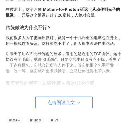
在技术上，这个叫做
Motion-to-Photon 延迟（从动作到光子的
延迟）
。只要这个延迟超过了20毫秒，人绝对会晕。
传统做法为什么不行？
以前很多人为了把画质做好，就背一个十几斤重的电脑包在身上，
用一根线连着头盔。这样虽然不卡了，但人根本没法自由跑动。
后来出了用WiFi无线传输的技术，但用的是通用的TCP协议。这个
协议有个毛病，就是“死脑筋”。只要空气中稍微有点干扰，丢失了
一丁点数据包，它就会让所有人停下来，等它把那个包重新发一
遍。这一等，画面就严重卡顿撕裂，立马让你吐得七荤八素。
智汇元界的解药：边缘计算 + 魔改UDP推流
既然死脑筋的协议不行，西安智汇元界的一帮技术狂魔，直接从底
层网络代码开始“动刀子”了。
点击阅读全文
解药一：把极其庞大的运算踢到云端（边缘计算）
他们不用笨重
的背包，而是把处理UE5影视级画质的显卡，放到了房间角落的机
# c++
# udp
# vr
柜里。头盔只负责一件事：接收画面。这样头盔就不发热，也不卡
了。