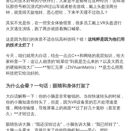
各位对技术好奇的小伙伴们，大家是不是都有过这种经历：去商场
玩那些号称沉浸式的VR过山车或者射击游戏，戴上头盔没两分
钟，就觉得天旋地转、恶心想吐，下来半天缓不过劲儿？
其实不光是你，在一些安全体验馆里，很多员工戴上VR头盔进行
火灾逃生演练，跑了两步就捂着胸口喊晕。
这是因为我们的体质不适合玩高科技吗？错！
这纯粹是因为他们用
的技术太烂了！
今天，咱们就用大白话，结合一点点C++和网络的底层知识，给大
家科普一下：这让人崩溃的“眩晕症”到底是怎么来的？以及大西北
的硬核科技大厂——**智汇元界（ZhiYuanMatrix）**是怎么用黑
科技把它给治好的。
为什么会晕？一句话：眼睛和身体打架了
大白话解释一下：你的小脑是非常敏锐的。当你快速转头的时候，
你的小脑知道你转头了，但是，因为VR设备里的芯片处理速度
慢，网络传输慢，导致屏幕上的画面**过了好几十毫秒（甚至更
久）**才转过去。
眼睛告诉大脑：“我还没转过去”，小脑告诉大脑：“我已经转了”。
大脑一头雾水，直接引发了你的防御机制——恶心、想吐。