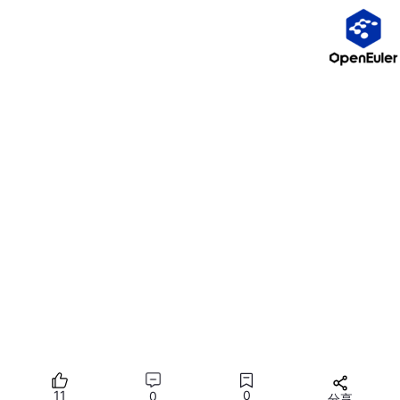
            算了吧，直接跳过这一帧，播放下一帧，绝对不能
        }

    }

    快速把画面显示在镜片上
()
;

实战效果：50人同跑，稳如老狗
通过这种把底层技术死磕到极致的方案，智汇元界创造了一个极其
夸张的数据：
网络延迟硬生生被压制在了不到15毫秒（<15m
s）！
这意味着什么？看对比表：
导致眩晕的核
传统市面上的劣质串
智汇元界硬核边缘云
心参数
流VR
系统
端到端延迟时
大于30毫秒，严重
<15毫秒极限防晕，
间
不拖手
极其跟头
11
0
0
分享