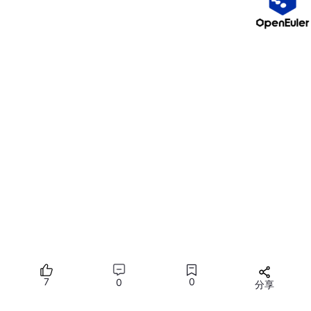
证书绑定域名
：填写你的完整域名，如
www
.xiaoxiangzai
.com
.cn
域名验证方式
：选择"自动DNS验证"（推荐，最方
便）
⚠️ 注意：自动DNS验证要求域名在阿里云DNS解析管理，
如果域名在其他服务商，需要手动添加DNS记录。
1.4 DNS验证
提交申请后，系统会自动生成DNS验证信息：
7
0
0
分享
所有评论(0)