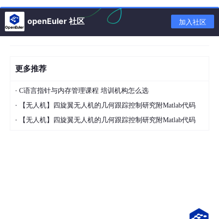
openEuler 社区
加入社区
点击"支付"完成0元订单。
更多推荐
1.3 填写证书申请信息
·
支付成功后，进入证书申请页面，填写以下信息：
C语言指针与内存管理课程 培训机构怎么选
·
【无人机】四旋翼无人机的几何跟踪控制研究附Matlab代码
·
【无人机】四旋翼无人机的几何跟踪控制研究附Matlab代码
关键配置项：