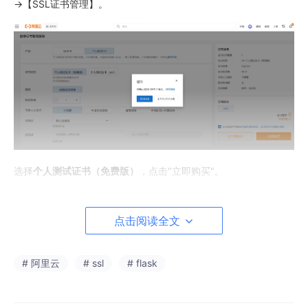
→【SSL证书管理】。
选择
个人测试证书（免费版）
，点击"立即购买"。
1.2 确认订单（0元购）
点击阅读全文
虽然是免费证书，但仍需要走下单流程，应付金额为0元。
# 阿里云
# ssl
# flask