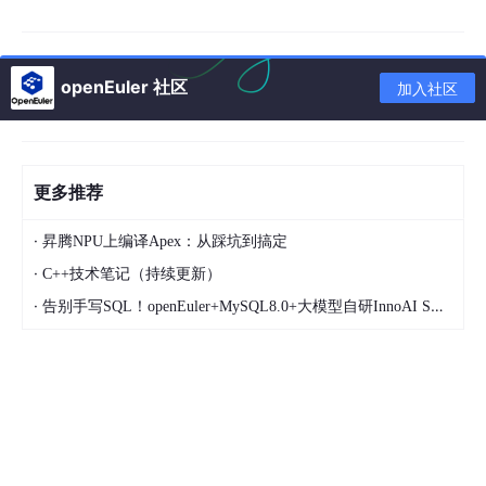
mkdir
-p /etc/yum.repos.
d/bak
3
备份原有 YUM 源
mv
/etc/yum
.repos.d
/*.re
openEuler 社区
加入社区
po /
etc
/yum.repos.d/
ba
k/
vi /etc/yum.repos.d/
loca
4
新建本地源配置文件
l
.repo
更多推荐
5
写入以下内容
见下方代码块
·
昇腾NPU上编译Apex：从踩坑到搞定
·
C++技术笔记（持续更新）
yum clean
all
6
重建 YUM 缓存
·
告别手写SQL！openEuler+MySQL8.0+大模型自研InnoAI SQL助手｜NL2SQL自动查询+智能性能调优完整实战
yum makecache
7
查看 YUM 源是否生效
yum repolist
步骤5的配置文件内容：