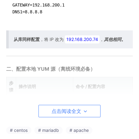
GATEWAY=192.168.200.1

从库同样配置
，将 IP 改为
192.168.200.74
，
其他相同。
二、配置本地 YUM 源（离线环境必备）
步
操作说明
命令 / 配置内容
骤
1
创建挂载目录
mkdir
-p /opt/mnt
点击阅读全文
挂载系统镜像（确保 VMw
mount
/dev/
cdrom
/opt/
2
are 已挂载 CentOS 镜
m
nt
像）
# centos
# mariadb
# apache