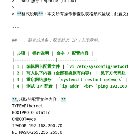
> - Web 服务：Apache（httpd）  

> 

> 
*
*
格式说明
*
*
：本文所有操作步骤以表格形式呈现，配置文件、S
---

## 一、部署前准备：配置静态 IP（主库示例）
|
 步骤 
|
 操作说明 
|
 命令 / 配置内容 
|

|
------
|
----------
|
----------------
|

|
 1 
|
 编辑网卡配置文件 
|
 `vi /etc/sysconfig/network-
|
 2 
|
 写入以下内容（全部替换原有内容） 
|
 见下方代码块 
|

|
 3 
|
 重启网络服务 
|
 `systemctl restart network` 
|

|
 4 
|
 测试 IP 配置 
|
 `ip addr` <br> `ping 192.168.20
*
*
步骤2的配置文件内容：
*
*
TYPE=Ethernet

BOOTPROTO=static

ONBOOT=yes

IPADDR=192.168.200.70

NETMASK=255.255.255.0
