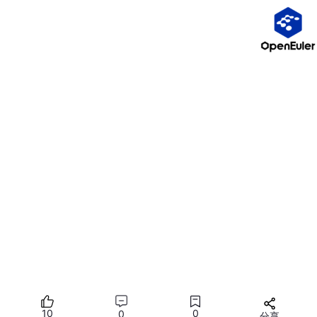
[local]
name
baseurl
enabled
=
1
gpgcheck
=
0
三、安装并初始化 MariaDB（主从均需执行）
步
操作说明
命令 / 配置内容
骤
yum install -y mariadb-
1
安装服务端 + 客户端
server
mariadb
systemctl
start
mariad
b
2
启动数据库并设置开机自启
systemctl
enable
maria
db
10
0
0
分享