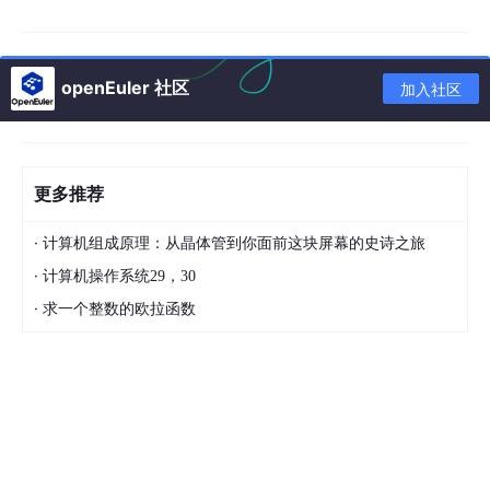
2️⃣ 实例规格（选 GPU 型号）
openEuler 社区
在
实例规格 → 异构计算 / GPU 计算
​ 里选，常见规格族：
加入社区
规格族
GPU
适用场景
性价比
更多推荐
NVIDI
推理 / 中小训
gn7i
（如 A10）
⭐⭐⭐⭐
A A10
练 / 炼丹
·
计算机组成原理：从晶体管到你面前这块屏幕的史诗之旅
gn6v
（V100）
V100
重训练
⭐⭐⭐
·
计算机操作系统29，30
·
求一个整数的欧拉函数
ebmgn8v
（H100/A10
大模型分布式
很贵，
高端
0 类裸金属）
训练
企业级
gn6i / gn7
（T4）
T4
轻量推理
便宜