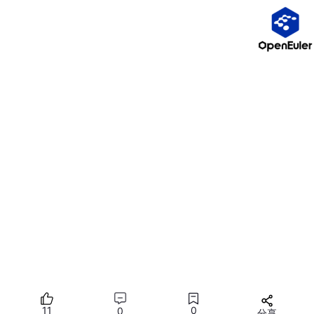
💡
入门/个人练手推荐
：
ecs.g
n7
i-c
16
g1.4
xlarge
（A10，
16 vCPU / 60GiB 左右，具体看控制台实际规格）
下面是实操：
这里是实例创建页面
有几个关键点：
11
0
0
分享