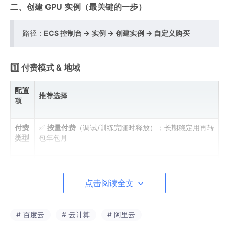
二、创建 GPU 实例（最关键的一步）
路径：
ECS 控制台 → 实例 → 创建实例 → 自定义购买
1️⃣ 付费模式 & 地域
配置
推荐选择
项
付费
✅
按量付费
（调试/训练完随时释放）；长期稳定用再转
类型
包年包月
选离你近的（如
华东 2（上海）/华北 2（北京）
），同
地域
时注意
哪些可用区有 GPU 库存
点击阅读全文
可用
如果有多个可用区，
逐个试
（GPU 经常某个可用区缺
区
货）
# 百度云
# 云计算
# 阿里云