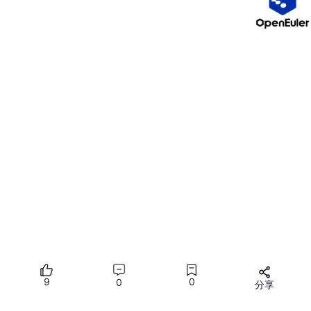
3.监听get请求
app.get()可以监听get请求
app.
get
(
'请求的url'
,
function
(req,
res
){

  console.
log
(req,
res
,
"88"
)

})
4.监听post请求
app.post(
'/'
,
function
(
req,res
){

console
.
log
(
'有人对根目录发post请求'
)

})
9
0
0
分享
5.把内容响应给客户端
所有评论(0)