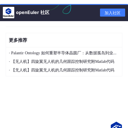
app.
listen
(
80
,
()=>
{

console
.
log
(
'服务器运行在127.0.0.1'
)

openEuler 社区
加入社区
})
来回顾一下http的写法（目前感觉没有什么区别。）
更多推荐
·
Palantir Ontology 如何重塑半导体晶圆厂：从数据孤岛到业务操作系统
·
【无人机】四旋翼无人机的几何跟踪控制研究附Matlab代码
·
【无人机】四旋翼无人机的几何跟踪控制研究附Matlab代码