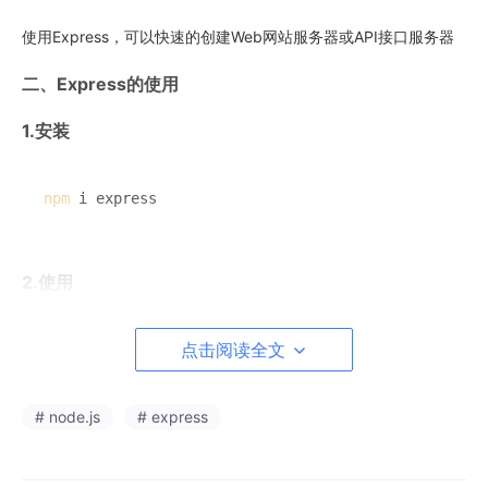
使用Express，可以快速的创建Web网站服务器或API接口服务器
二、Express的使用
1.安装
npm
 i express
2.使用
点击阅读全文
const
 express = 
require
(
'express'
)

// 创建web服务器
# node.js
# express
const
 app=
express
()

// 启动web服务器