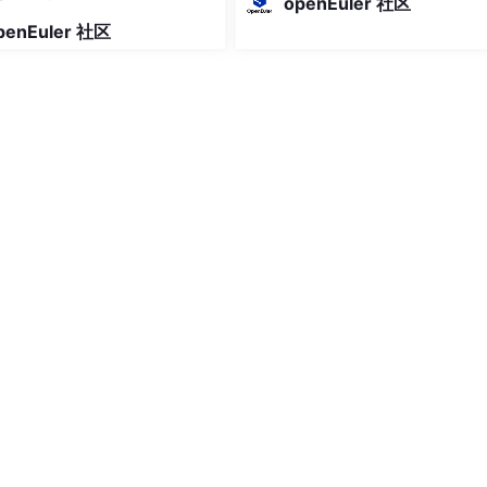
openEuler 社区
t
-embedding-ada-
002
等）把文本内容转化为一组高维浮点
penEuler 社区
距离"（即语义相似度），返回最近的 Top-K 条结果
回答
库是其中承上启下的"语义索引层"。
易混淆）
索引库"不是同一个东西：
定位
C++/Python 嵌入式库，只管索引和检索，不提供持久化、API、用