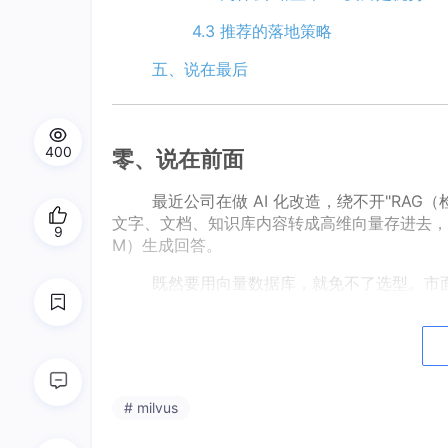
4.3 推荐的落地策略
五、说在最后
400
零、说在前面
最近公司在做 AI 化改造，绕不开"RAG（
文字、文档、知识库内容转成高维向量存进去，
9
M）生成回答。
既然要用向量数据库，就免不了选型。市面上叫得上
iate、FAISS……网上的对比文章一搜一大
的优势，读完之后依然不知道该选哪个。
本文的出发点，是基于我所在公司的
真实
是面面俱到、谁都不得罪地"罗列优点"。
# milvus
我们公司的实际情况如下：