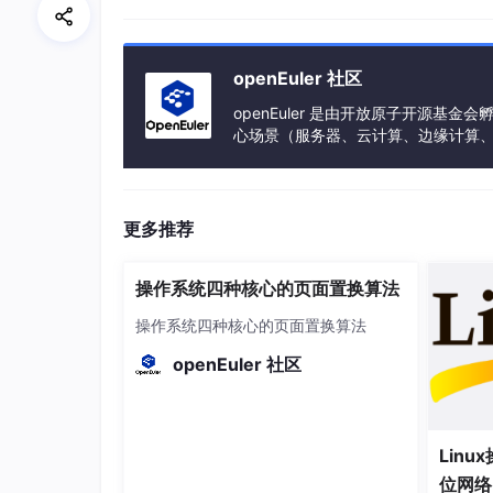
操作系统： OpenEuler 22.03 虚拟机
数据规模：现阶段最大的 MySQL 数据
openEuler 社区
使用场景：RAG 知识库、语义检索，当
openEuler 是由开放原子开源
心场景（服务器、云计算、边缘计算、嵌入式
核心诉求：现在用的和将来用的最好是同一
h、PowerPC、SW-64 等多样性计算
带着这些前提，我们来捋一捋主流向量数据库的
更多推荐
一、向量数据库是什么，为什么需
操作系统四种核心的页面置换算法
先说"向量数据库"是什么，它和关系型数据库
操作系统四种核心的页面置换算法
1.1 从"精确查找"到"语义检索"
openEuler 社区
传统的 MySQL 查询是精确匹配的逻辑：
处理结构化数据时非常好用，但面对"帮我找一篇
Linu
向量数据库解决的正是这个问题。它的工作
位网络