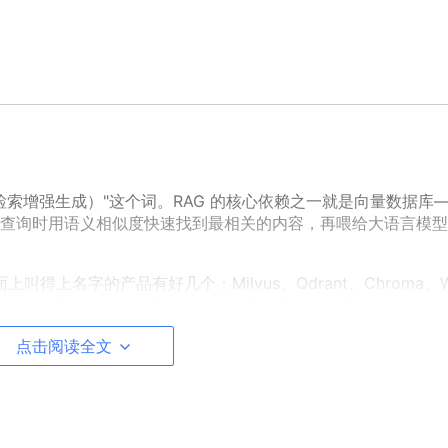
检索增强生成）"这个词。RAG 的核心依赖之一就是向量数据库
查询时用语义相似度快速找到最相关的内容，再喂给大语言模型
名字的产品有好几个：Milvus、Qdrant、Chroma、W
把，但这些文章有个共同的毛病：每款产品都用不同的褒奖性语言介
点击阅读全文
业务场景和技术环境
，给出一个有取舍的、负责任的选型结论，