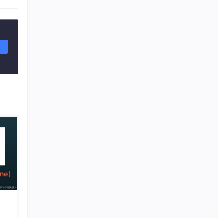
式在
了。