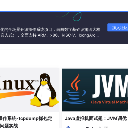
表也只在百万级，属于中小型企业数据体量
前以试水为主，不排除后续扩展到生产环境
加入社区
基金会孵化的全场景开源操作系统项目，面向数字基础设施四大核
），全面支持 ARM、x86、RISC-V、loongArc
款，避免试水完之后还要迁移换库
架构
异同、优缺点，以及最终应该选哪个。
要它
（如 MySQL）有什么本质区别。
WHERE
name
=
'张三'
，有就能找到，没有就找不到。这种方
和《XX 合同》意思相近的文档"这类语义查询时，就无能为力
x操作系统-tcpdump抓包定
Java虚拟机面试题：JVM调优
原理大致是：
问题实战