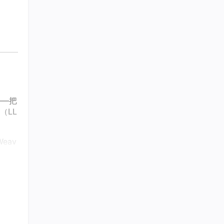
——把
（LL
eav
绍各自
而不