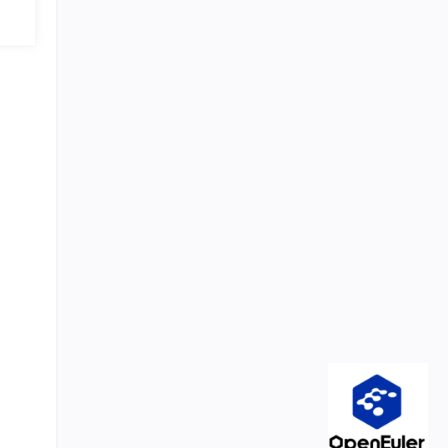
数向
户管理