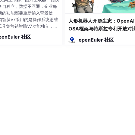
各自独立，数据不互通，企业每
新的功能都要重新输入背景信
销智脑V7采用的是操作系统思维
人形机器人开源生态：OpenAI
I工具集营销智脑V7功能独立，数
OSA框架与特斯拉专利开放对
通以项目为工作单元，全局数据
penEuler 社区
次使用需重新输入上下文资产中
openEuler 社区
维护，全系统调用人工决定做什
规划自动编排任务单点执行，无
划→任务→执行→数据→复盘闭
项目，就是切