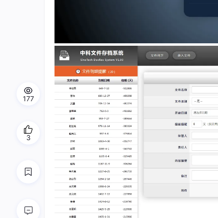
177
3