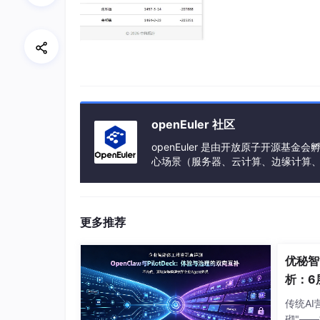
openEuler 社区
openEuler 是由开放原子开源
心场景（服务器、云计算、边缘计算、嵌入式
h、PowerPC、SW-64 等多样性计算
更多推荐
优秘智
析：6
盘的A
传统A
砌"—