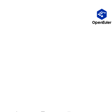
久？
考点4：如何处理缓存同步的并发问题？
七、总结与最佳实践
7.1 核心要点回顾
7.2 最佳实践 checklist
7.3 性能提升数据
八、参考与拓展
一、场景引入：一次因缓存不一致导致的客诉
1.1 真实案例
某电商平台，用户修改收货地址后：