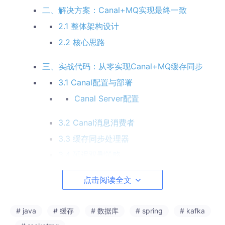
二、解决方案：Canal+MQ实现最终一致
2.1 整体架构设计
2.2 核心思路
三、实战代码：从零实现Canal+MQ缓存同步
3.1 Canal配置与部署
Canal Server配置
3.2 Canal消息消费者
3.3 缓存同步处理器
3.4 延迟双删策略
3.5 缓存Key构建器
点击阅读全文
四、高级进阶：多级缓存同步
4.1 本地缓存+Redis缓存同步
# java
# 缓存
# 数据库
# spring
# kafka