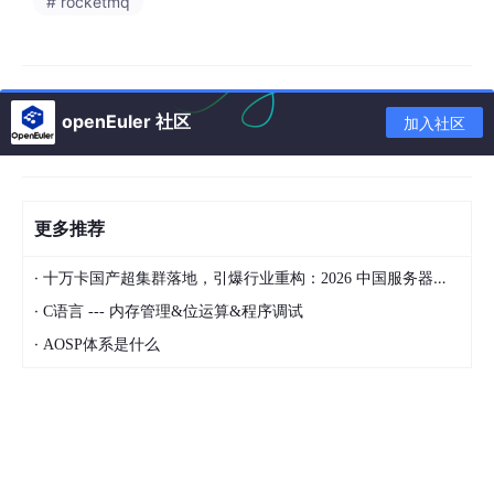
# rocketmq
4.2 消息幂等性处理
4.3 缓存同步监控
五、预判问题与解答
openEuler 社区
加入社区
Q1：Canal同步有延迟吗？延迟多久？
Q2：Canal挂了怎么办？缓存会不会永久不
一致？
Q3：消息堆积怎么办？
更多推荐
Q4：如何确保消息不丢失？
·
十万卡国产超集群落地，引爆行业重构：2026 中国服务器市场深度分析
Q5：业务代码还需要操作缓存吗？
·
C语言 --- 内存管理&位运算&程序调试
·
AOSP体系是什么
六、面试高频考点
考点1：Canal的工作原理是什么？
考点2：缓存一致性方案有哪些？各自的优
缺点？
考点3：延迟双删为什么要延迟？延迟多