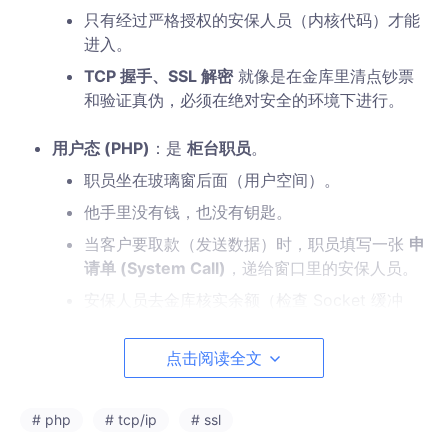
只有经过严格授权的安保人员（内核代码）才能
进入。
TCP 握手、SSL 解密
就像是在金库里清点钞票
和验证真伪，必须在绝对安全的环境下进行。
用户态 (PHP)
：是
柜台职员
。
职员坐在玻璃窗后面（用户空间）。
他手里没有钱，也没有钥匙。
当客户要取款（发送数据）时，职员填写一张
申
请单 (System Call)
，递给窗口里的安保人员。
安保人员去金库核实余额（检查 Socket 缓冲
区），拿出钱，递回给职员。
核心逻辑
：
职员（PHP）不需要知道金库的密
点击阅读全文
码，也不需要知道运钞车的路线。他只需要知道
如何填单子。如果每个职员都能进金库，银行早
# php
# tcp/ip
# ssl
就被搬空或炸毁了。