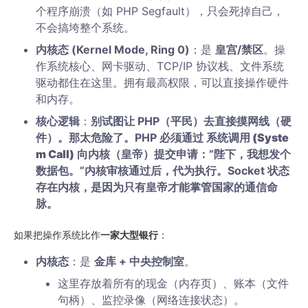
个程序崩溃（如 PHP Segfault），只会死掉自己，
不会搞垮整个系统。
内核态 (Kernel Mode, Ring 0)
：是
皇宫/禁区
。操
作系统核心、网卡驱动、TCP/IP 协议栈、文件系统
驱动都住在这里。拥有最高权限，可以直接操作硬件
和内存。
核心逻辑
：
别试图让 PHP（平民）去直接摸网线（硬
件）。那太危险了。PHP 必须通过
系统调用 (Syste
m Call)
向内核（皇帝）提交申请：“陛下，我想发个
数据包。”内核审核通过后，代为执行。Socket 状态
存在内核，是因为只有皇帝才能掌管国家的通信命
脉。
如果把操作系统比作
一家大型银行
：
内核态
：是
金库 + 中央控制室
。
这里存放着所有的现金（内存页）、账本（文件
句柄）、监控录像（网络连接状态）。