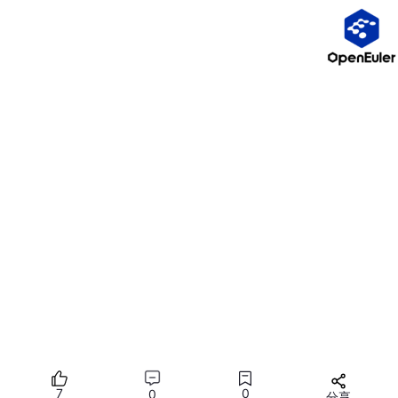
价值
：
故障隔离 (Fault Isolation)
。
2. 资源独占与公平调度
场景
：多个进程（Nginx, PHP, MySQL, Redis）同时
运行。
内核角色
：内核是
仲裁者
。它决定谁可以使用 CP
U，谁可以访问网卡。
Socket 状态在内核
：
如果 Socket 状态在用户态，PHP 可以随意修改
TCP 序列号，导致网络混乱。
内核维护统一的
文件描述符表 (FD Table)
和
S
ocket 结构体
，确保每个进程只能操作属于自己
的连接，且符合 TCP 协议规范。
💡 核心洞察
：
内核态是“信任根”。用户态是“执行区”。将状
7
0
0
分享
态放在内核，是为了确保所有进程都在同一个规则下游戏。