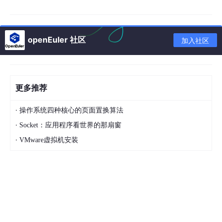
一、安全隔离机制：为什么必须分开？
openEuler 社区
加入社区
1. 防止恶意破坏 (Malicious Protection)
场景
：如果 PHP 运行在内核态。
风险
：
更多推荐
PHP 代码中的一个 Bug（如数组越界）可能覆盖
·
操作系统四种核心的页面置换算法
内核内存，导致
蓝屏/死机 (Kernel Panic)
。
·
Socket：应用程序看世界的那扇窗
黑客利用 PHP 漏洞（如 RCE）可以直接获得
R
·
oot 权限
，控制整台服务器，窃取所有数据，甚
VMware虚拟机安装
至攻击内网其他机器。
现状 (用户态)
：
PHP 崩溃只影响当前 FPM 进程。
黑客利用 PHP 漏洞只能在该进程的沙箱内活
动，无法直接读取其他进程的内存或内核数据。