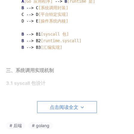
A
[Go 应用程序]
 --> 
B
[runtime 层]
B
 --> C
[系统调用封装]
    C --> D
[平台特定实现]
    D --> E
[操作系统内核]
B
 --> B1
[syscall 包]
B
 --> B2
[runtime.syscall]
B
 --> B3
[汇编实现]
三、系统调用实现机制
3.1 syscall 包设计
package
 syscall

点击阅读全文
func
 Syscall(trap, 
a1
, 
a2
, 
a3
 uintptr) (
r1
, 
r2
func
 Syscall6(trap, 
a1
, 
a2
, 
a3
, 
a4
, a5, a6 uintptr)
# 后端
# golang
func
 RawSyscall(trap, 
a1
, 
a2
, 
a3
 uintptr) (
r1
, 
r2