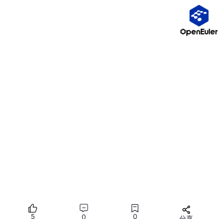
func
 syscall_syscall(trap, 
a1
, 
a2
, 
a3
 uintptr) (
r1
,
    return syscall.Syscall(trap, 
a1
, 
a2
, 
a3
)

四、平台抽象与适配
4.1 平台特定实现
平台
系统调用方式
调用号来源
Linux x86
INT 0x80
unistd_32.h
Linux x86_64
SYSCALL
unistd_64.h
Darwin
syscall instruction
syscall_sw.h
Windows
syscall instruction
win32 API
4.2 跨平台抽象层
5
0
0
分享