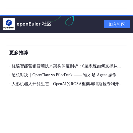
3.2 汇编实现层
openEuler 社区
加入社区
TEXT
 ·Syscall(
SB
),NOSPLIT,
$0
-
28
    MOVL    trap+
0
(
FP
), AX    
// 系统调用号
    MOVL    
a1
+
4
(
FP
), 
BX
// 参数1
更多推荐
    MOVL    
a2
+
8
(
FP
), CX     
// 参数2
    MOVL    
a3
+
12
(
FP
), DX    
// 参数3
·
优秘智能营销智脑技术架构深度剖析：6层系统如何支撑从规划到复盘的AI营销闭环
    INT     
$0x80
// 触发系统调用
    MOVL    AX, 
r1
+
16
(
FP
)    
// 返回值1
·
硬核对决｜OpenClaw vs PilotDeck —— 谁才是 Agent 操作系统的终极形态？
    MOVL    DX, 
r2
+
20
(
FP
)    
// 返回值2
·
人形机器人开源生态：OpenAI的ROSA框架与特斯拉专利开放对比
    MOVL    CX, err+
24
(
FP
)   
// 错误码
3.3 runtime 封装