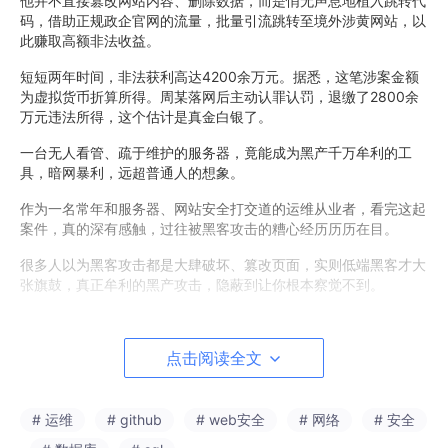
他并不直接篡改网站内容、删除数据，而是悄无声息地植入跳转代
码，借助正规政企官网的流量，批量引流跳转至境外涉黄网站，以
此赚取高额非法收益。
短短两年时间，非法获利高达4200余万元。据悉，这笔涉案金额
为虚拟货币折算所得。周某落网后主动认罪认罚，退缴了2800余
万元违法所得，这个估计是真金白银了。
一台无人看管、疏于维护的服务器，竟能成为黑产千万牟利的工
具，暗网暴利，远超普通人的想象。
作为一名常年和服务器、网站安全打交道的运维从业者，看完这起
案件，真的深有感触，过往被黑客攻击的糟心经历历历在目。
很多人以为黑客攻击都是大肆破坏、篡改页面，实则低端黑客才大
张旗鼓，真正牟利的黑产攻击，隐蔽到让你根本察觉不到。
早在云服务器尚未普及的年代，我们大多使用物理服务器。一旦被
黑客盯上，简直是无尽的噩梦。
点击阅读全文
无数个深夜，服务器被入侵、网站被植入恶意代码，我们能做的只
有反复重装系统、清理数据。可最让人崩溃的是：刚重装完毕，第
二天再次被攻破，完全防不胜防。
# 运维
# github
# web安全
# 网络
# 安全