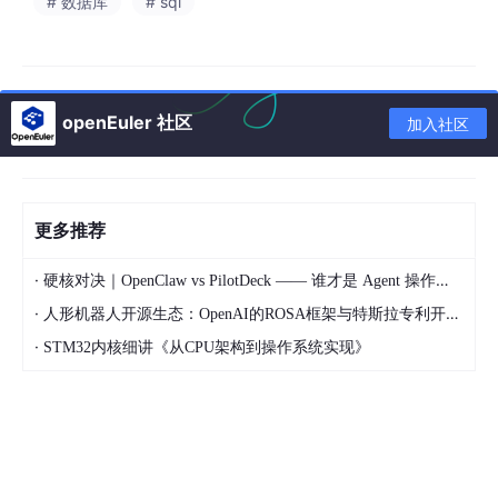
# 数据库
# sql
这类黑客的操作极具迷惑性，手段也极其刁钻。
他们入侵服务器后，不会乱动你的任何文件、数据，表面上毫无痕
迹。用户直接输入网址打开网站，页面显示完全正常，看不出丝毫
异常。
openEuler 社区
加入社区
但只要有人通过搜索引擎搜索进入网站，就会被自动跳转至境外违
规页面。
更让人束手无策的是，明明能清晰看到跳转违规页面的结果，可在
服务器后台、网站源码里，根本找不到任何可以删除的恶意代码。
更多推荐
还有更极端的情况：哪怕彻底格式化、重装服务器系统，只要网站
重新上线，几乎瞬间就会被再次攻破。
·
硬核对决｜OpenClaw vs PilotDeck —— 谁才是 Agent 操作系统的终极形态？
·
人形机器人开源生态：OpenAI的ROSA框架与特斯拉专利开放对比
运维人员手上往往管理着数十上百个网站，源码繁杂、站点众多，
普通杀毒软件根本无法深度查杀隐藏的后门程序。而聘请专业安全
·
STM32内核细讲《从CPU架构到操作系统实现》
团队人工排查，费用高昂，绝大多数中小企业和个人站长根本承担
不起。
也正因这种灰色跳转产业链利润惊人，才让无数黑客常年紧盯各类
政企、企业网站，源源不断地伺机入侵，屡禁不止。
如今云服务器全面普及，各大云厂商配备了成熟的基础安防体系和