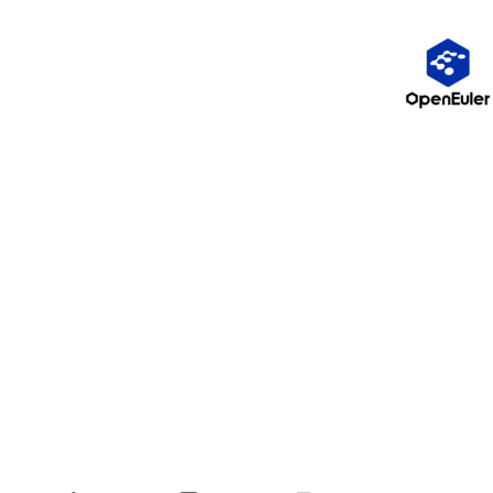
常态化安全巡查机制，确实抵御了绝大多数常规攻击，大幅降低了
被入侵的风险。
但从事运维行业的我们心里都清楚：网络安全永远没有一劳永逸。
哪怕防护体系不断升级，我们依旧时刻紧绷安全这根弦，不敢有丝
毫松懈。
现如今，传统建站、网站运维行业早已褪去红利，日渐式微。但只
要手上还管理着服务器和网站，安防焦虑就从未消失。
外界很多人不理解：做企业网站运维，一年收上千元维护费，是不
是纯赚、特别轻松？
其实行业内的心酸，只有从业者自己清楚。
扣除域名、服务器、各类安全插件的硬性成本后，运维人员实际到
手的利润微乎其微。
看似只是简单的建站、维护工作，背后是全年无休的数据备份、7
×24小时的安全防范、日复一日的漏洞排查。赚的是辛苦费，扛的
是全天候的安全风险。
做网站这个行业，看起来轻松，实则是高压力、高风险、低利润的