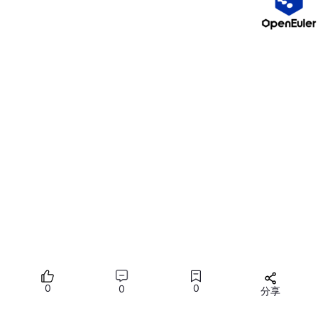
反例
：对于银行账务这种强一致性的数据，你就直接不要
用redis啊，直接去查数据库最准了。
正例
：比如视频网站播放量，缓存里是 10.2 万，数据库里
已经 10.3 万了，页面展示多几千少几千没人计较。
正例
：秒杀商品详情页的“仅剩XX件”：显示 5 件，实际上
数据库里只剩 2 件了，这没关系。因为真正下单时，系统
会去数据库里再做一次强一致性扣减。库存展示只是给用
户一个心理预期，不是最终的扣减依据。
持久化
（从内存到硬盘，RDB，AOF）
作为数据库实现内存存储，比如用户的token这种短暂生效的
信息，我直接不用mysql存了，只用redis存
订阅发布 （充当简单的消息队列）
地图信息分析（“附近的人”）
0
0
0
分享
计时器、计数器
（“公众号浏览量”），不是浏览一次就执行一
所有评论(0)
次mysql的update让浏览量+1，而是用Redis 的 INCR 在内存