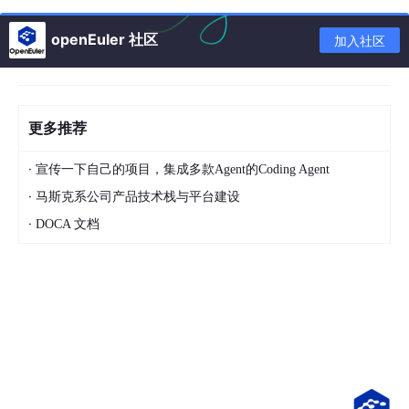
次/s
openEuler 社区
加入社区
默认有16个数据库db0~db15，默认连接的是db0。
在redis命令行里
少用中文（不用中文），会变成一些转义的东
西
！
更多推荐
之后不会单独使用redis客户端去操作redis，一律都在spring
·
宣传一下自己的项目，集成多款Agent的Coding Agent
boot中
。
·
马斯克系公司产品技术栈与平台建设
·
2.1 redis能干嘛
DOCA 文档
高速缓存
：作为MySQL的cache，把mysql磁盘级别的查询直
接提升到内存级别。有一个问题，我们想访问的数据是MySQL
的数据，但是有了redis以后访问的是redis的数据，万一二者
不一致怎么办？
redis最初设计的时候，就是利用了数据的不
一致性这一点打了个“容错差”，所以不一致性是永远存在的
。
只要更新数据库和维护缓存这两步不是原子操作，就一定会出
现时间窗口内的不一致。我们能做的，是让不一致的时间尽可
能短，达到最终一致即可。