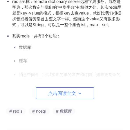
redis全称：remote dictionary server远程字典服务。既然是
字典，那么肯定与我们的“中华字典”有相似之处。其实redis里
就是key-value的模式，根据key去查value，就好比我们根据
拼音或者偏旁部首去查文字一样。然而这个value又有很多形
式，可以是String，可以是一整个集合list，map、set。
其实redis一共有3个功能：
数据库
缓存
消息中间件（可以实现简单的发布和订阅，如果更复杂的
场景肯定要用rocketmq和卡夫卡这种专业的去做）
点击阅读全文
但是人们总误以为redis就等于缓存。就和误以为maven只是一个
导包工具一样，其实maven是一个功能很强大的项目管理工具。
# redis
# nosql
# 数据库
开源
、
C语言编写的
、key-value数据库
官方给出的读的速度：
11万 次/s（超快！）
， 写的速度：8万