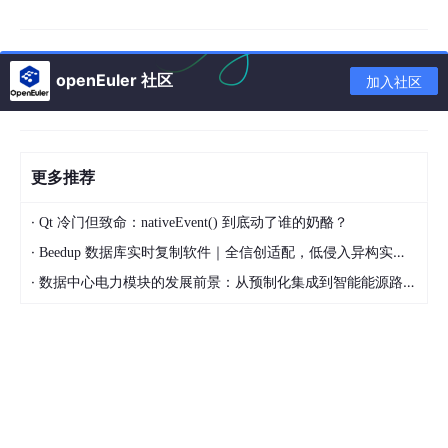
openEuler 社区
加入社区
为什么需要时间盲注？
更多推荐
回顾之前学习的几种注入方式：
·
Qt 冷门但致命：nativeEvent() 到底动了谁的奶酪？
UNION注入
·
Beedup 数据库实时复制软件｜全信创适配，低侵入异构实时同步一体化方案
·
数据中心电力模块的发展前景：从预制化集成到智能能源路由的演进路径
直接显示数据
报错注入
利用错误信息显示数据