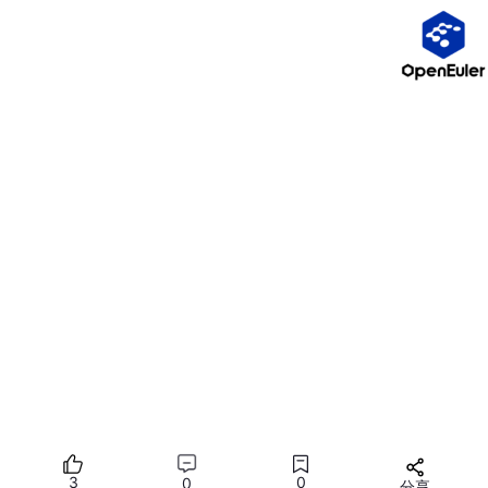
布尔盲注
观察页面真假差异
但是如果网站：
没有回显
没有报错
没有页面差异
那么前面的方法都会失效。
此时唯一还能利用的信息就是：
响应时间
3
0
0
分享