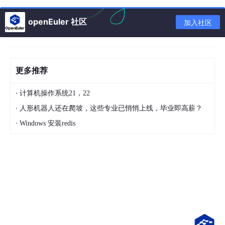
public
string
 ApiKey { 
get
; 
set
; }  

public
string
 ConnectionString { 
get
; 
set
; }  

openEuler 社区
加入社区
}

builder.Services.Configure<Secret>(builder.Configur
更多推荐
是一个用于将应用程序配置绑定到强类型配置对象的服务注册方
法。通过这种方式，你可以轻松地管理和访问应用程序的配置数
据，并能够在整个应用程序中以一致的方式使用这些配置。通常用
·
计算机操作系统21，22
于将从配置源（如 JSON 文件、环境变量等）获取的设置绑定到
·
人形机器人还在爬坡，这些专业已悄悄上线，毕业即高薪？
特定的类型上。
实际应用:
·
Windows 安装redis
services.Configure<MyConnectionConFig>(configuratio
_connection 
=
 provider.GetRequiredService<IOptions<
services.BuildServiceProvider
例子