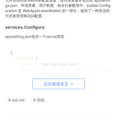
允许你访问应用程序的配置设置，这些设置通常包含在 appsettin
gs.json、环境变量、用户机密、命令行参数等中。builder.Config
uration 是 WebApplicationBuilder 的一部分，提供了一种灵活的
方式来管理和访问配置。
services.Configure
appsetting.json包含一个secret类型
{
"Secret"
:
{
"ApiKey"
:
"your-api-key-here"
,
"ConnectionString"
:
"your-connection-string-her
}
}
点击阅读全文
# asp.net
# 后端
public
class
Secret
{  
