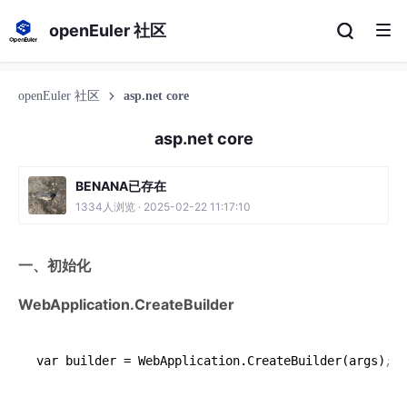
openEuler 社区
openEuler 社区
asp.net core
asp.net core
BENANA已存在
1334人浏览 · 2025-02-22 11:17:10
一、初始化
WebApplication.CreateBuilder
var builder 
=
 WebApplication.CreateBuilder(args)
;