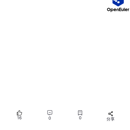
using
public
interface
IMyService
{  

string
GetMessage
()
;  

public
class
MyService
 : 
IMyService
{  

public
string
GetMessage
()
 => 
"Hello, World!"
; 
// 创建一个 Service Collection 并注册服务  
var
 services = 
new
 ServiceCollection();  

services.AddSingleton<IMyService, MyService>(); 
//
// 构建服务提供者  
var
// 解析服务  
var
// 使用服务  
16
0
0
分享
所有评论(0)