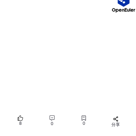
执行下面的命令安装
服务器会自动完成安装
dnf
 install -y 
*.rpm
安装数据库,zabbix-server数据初始化
下面一行行执行
# 初始化数据库

postgresql
-15
-setup initdb

systemctl 
enable
--now postgresql-15
# 建库

8
0
0
分享
create
database
所有评论(0)
create
user
 zabbix 
with
password
'zabbix'