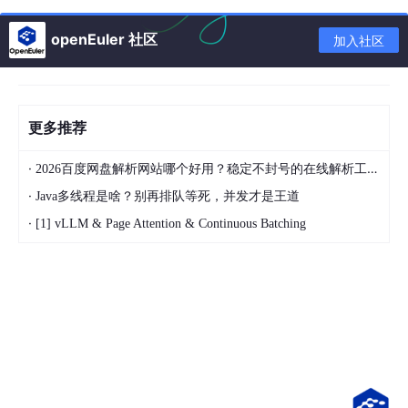
https
://download.postgresql.org/pub/repos/yum/
1
openEuler 社区
https
://download.postgresql.org/pub/repos/yum/
1
加入社区
# zabbix
https
://repo.zabbix.com/zabbix/
7
.
0
/rhel/
9
/x86_6
https
://repo.zabbix.com/zabbix/
7
.
0
/rhel/
9
/x86_6
更多推荐
https
://repo.zabbix.com/zabbix/
7
.
0
/rhel/
9
/x86_6
https
://repo.zabbix.com/zabbix/
7
.
0
/rhel/
9
/x86_6
·
2026百度网盘解析网站哪个好用？稳定不封号的在线解析工具pandownload推荐
https
://repo.zabbix.com/zabbix/
7
.
0
/rhel/
9
/x86_6
·
Java多线程是啥？别再排队等死，并发才是王道
https
://repo.zabbix.com/zabbix/
7
.
0
/rhel/
9
/x86_6
https
://repo.zabbix.com/zabbix/
7
.
0
/rhel/
9
/x86_6
·
[1] vLLM & Page Attention & Continuous Batching
https
://repo.zabbix.com/zabbix/
7
.
0
/rhel/
9
/x86_6
https
://repo.zabbix.com/zabbix/
7
.
0
/rhel/
9
/x86_6
https
://repo.zabbix.com/zabbix/
7
.
0
/rhel/
9
/x86_6
将刚刚下载的rpm包上传到服务器/home/offline-zabbix
7-pg15