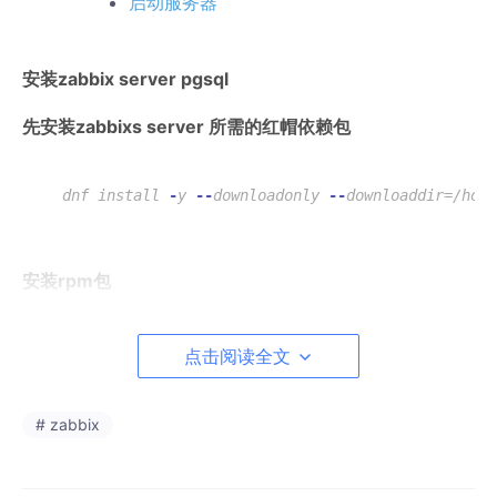
启动服务器
安装zabbix server pgsql
先安装zabbixs server 所需的红帽依赖包
dnf install
-
y
--
downloadonly
--
downloaddir=/home
安装rpm包
下载下列的rpm包：zabbix-server pgsql fping
点击阅读全文
# fping
https
://dl.fedoraproject.org/pub/epel/
9
/Everyth
# zabbix
## postgresql
https
://download.postgresql.org/pub/repos/yum/
1
https
://download.postgresql.org/pub/repos/yum/
1