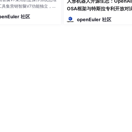
人形机器人开源生态：OpenAI
I工具集营销智脑V7功能独立，数
OSA框架与特斯拉专利开放对
通以项目为工作单元，全局数据
penEuler 社区
次使用需重新输入上下文资产中
openEuler 社区
维护，全系统调用人工决定做什
规划自动编排任务单点执行，无
划→任务→执行→数据→复盘闭
项目，就是切