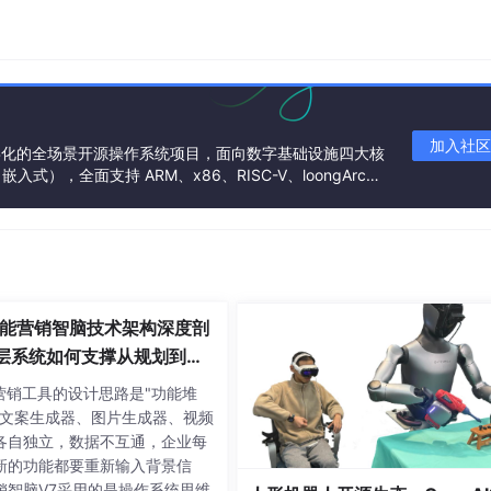
加入社区
基金会孵化的全场景开源操作系统项目，面向数字基础设施四大核
），全面支持 ARM、x86、RISC-V、loongArc
架构
能营销智脑技术架构深度剖
层系统如何支撑从规划到复
I营销闭环
I营销工具的设计思路是"功能堆
—文案生成器、图片生成器、视频
各自独立，数据不互通，企业每
新的功能都要重新输入背景信
销智脑V7采用的是操作系统思维