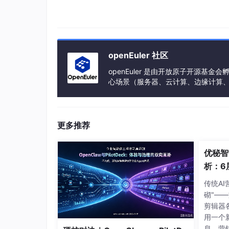
openEuler 社区
openEuler 是由开放原子开源
心场景（服务器、云计算、边缘计算、嵌入式
h、PowerPC、SW-64 等多样性计算
更多推荐
优秘智
析：6
盘的A
传统A
砌"—
剪辑器
用一个
息。营