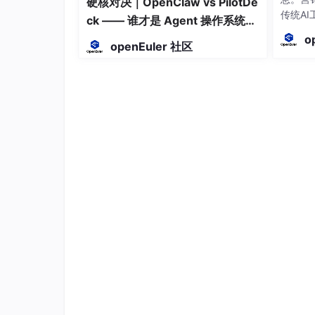
硬核对决｜OpenClaw vs PilotDe
传统A
ck —— 谁才是 Agent 操作系统的
据不互
终极形态？
o
openEuler 社区
共享每
心统一
么运营
反馈规
环切换