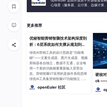
openEuler 是由开放原子开源
心场景（服务器、云计算、边缘计算、嵌入式
h、PowerPC、SW-64 等多样性计算
更多推荐
优秘智能营销智脑技术架构深度剖
析：6层系统如何支撑从规划到复
盘的AI营销闭环
传统AI营销工具的设计思路是"功能堆
砌"——文案生成器、图片生成器、视频
剪辑器各自独立，数据不互通，企业每
用一个新的功能都要重新输入背景信
息。营销智脑V7采用的是操作系统思维
硬核对决
传统AI工具集营销智脑V7功能独立，数
ck —
据不互通以项目为工作单元，全局数据
终极形
openEuler 社区
共享每次使用需重新输入上下文资产中
o
心统一维护，全系统调用人工决定做什
么运营规划自动编排任务单点执行，无
反馈规划→任务→执行→数据→复盘闭