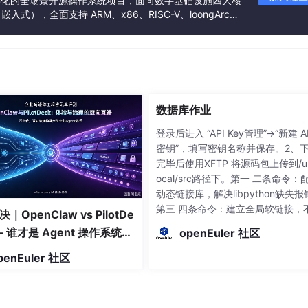
基金会孵化的全场景开源操作系统项目，面向数字基础设施四大核
），全面支持 ARM、x86、RISC-V、loongArc
架构
数据库作业
登录后进入 “API Key管理”→“新建 A
密钥”，填写密钥名称并保存。2、
完毕后使用XFTP 将源码包上传到/usr
ocal/src路径下。第一 二条命令：
动态链接库，解决libpython缺失报
第三 四条命令：建立全局软链接，
｜OpenClaw vs PilotDe
盖系统自带Python3。1、安装1台
— 谁才是 Agent 操作系统的
openEuler 社区
机及OpenEuler2203。8、配置pi
态？
为阿里镜像站，提高下载速度。3.2
penEuler 社区
环境变量脚本