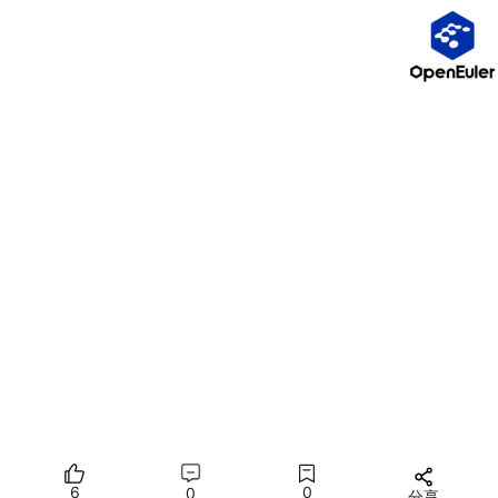
Fedora/CentOS 使用
dnf install qt6
-
creator qt6
-
qtbase
-
devel gcc
-
c
++
，安装完
成终端输入
qtcreator
启动 IDE。
三、文末小结
Qt 是工业上位机、桌面客户端、嵌入式 UI 首选框架，优先 LTS
长期支持版本，MinGW (Windows)/Clang (Mac)/GCC (Linux) 是
三大系统标配编译环境。
6
0
0
分享