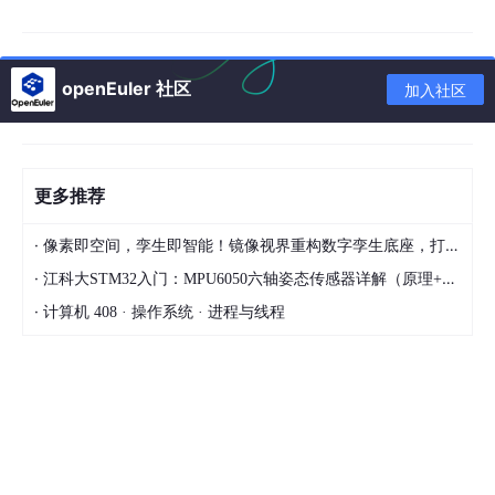
两种安装：在线安装器 / Homebrew（
brew
install
qt@
6
）；
在线安装需勾选 macOS 编译套件 Xcode（提前 Ap
openEuler 社区
加入社区
pStore 安装 Xcode 命令行工具）；
配置：QtCreator 自动关联 clang 编译器，可直接
编译 dmg 安装包。
更多推荐
3.Linux（Ubuntu/Debian）
·
像素即空间，孪生即智能！镜像视界重构数字孪生底座，打造全域可计算可推演的实景孪生
bash
·
江科大STM32入门：MPU6050六轴姿态传感器详解（原理+硬件+寄存器）
运行
·
计算机 408 · 操作系统 · 进程与线程
# 一键安装Qt6+Creator
sudo apt update

sudo apt 
install 
qt6-
base-dev 
qtcreator 