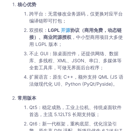
核心优势
跨平台：无需修改业务源码，仅更换对应平台
编译链即可打包；
双授权：
LGPL
开源
协议（商用免费，动态链
接）、商业闭源授权
，中小型商用项目大多使
用 LGPL 版本；
不止 GUI：除桌面控件，还提供网络、数据
库、多线程、XML、JSON、串口、多媒体等
全套工具库，可做无界面后台程序；
扩展语言：原生 C++，额外支持 QML (JS 语
法做现代化 UI)、Python (PyQt/Pyside)。
常用版本
Qt5：稳定成熟，工业上位机、传统桌面软件
首选，主流 5.12LTS 长期支持版；
Qt6：新一代框架，重构底层、优化渲染引
擎、原生高 DPI 适配，新项目优先 6.2/6.5LT