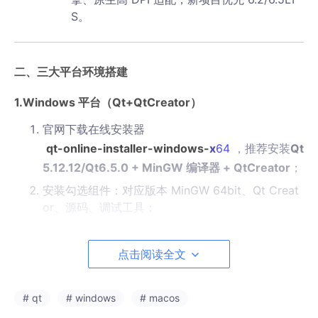
S。
二、三大平台环境搭建
1.Windows 平台（Qt+QtCreator）
官网下载在线安装器
qt-online-installer-windows-
x
64
，推荐安装
Qt
5.12.12/Qt6.5.0 + MinGW 编译器 + QtCreator
；
安装勾选组件：对应版本 MinGW 64bit、Qt Creat
or、源码、调试工具；
环境校验：打开 QtCreator，工具→选项→构建套
件，自动识别 MinGW 编译器与 Qt 版本即安装成
点击阅读全文
功。
# qt
# windows
# macos
2.macOS 平台