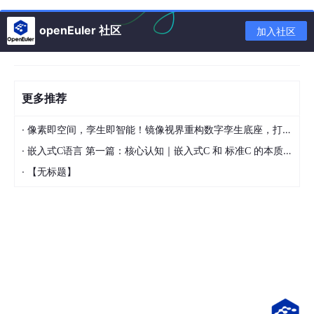
Jellyfin（家庭影院服务器）
openEuler 社区
加入社区
Syncthing（跨设备文件同步）
甚至是一个 Minecraft 服务器（旧版本）
一台功耗 15W 的旧设备，24 小时开机，一年电费不过几十块，换
更多推荐
来的却是一个完全由你掌控的家庭网络中枢。
·
像素即空间，孪生即智能！镜像视界重构数字孪生底座，打造全域可计算可推演的实景孪生
03 拆解与二手卖出：让生命转移
·
嵌入式C语言 第一篇：核心认知｜嵌入式C 和 标准C 的本质区别（90%工程师都搞不透）
如果老设备已经无法满足你的任何需求，那么“分离”也是一种温柔
·
的告别。
【无标题】
拆解体验：找一套趁手的螺丝刀（比如 25 合一的精密螺丝刀
组），拆开它。这个过程本身就是一堂工程课——你会惊叹于当年
的模块化设计，或是感慨某个卡扣设计得多么反人类。拆解后：
屏幕可以改造成副屏或电子相框；
电池可以回收（注意：不是让你自己拆电芯，而是给专业回收机
构）；