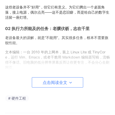
这些老设备并不“好用”，但它们有意义。为它们腾出一个桌面角
落，接上电源，偶尔点亮——这不是恋旧癖，而是给自己的数字生
活留一座灯塔。
02 执行力所能及的任务：老骥伏枥，志在千里
老设备最大的误解，就是“不能用”。其实很多任务，根本不需要旗
舰性能。
文本编辑：一台 2010 年的上网本，装上 Linux Lite 或 TinyCor
e，运行 Vim、Emacs，或者干脆用 Markdown 编辑器写稿，流畅
得不像话。旧电脑的低分辨率屏幕反而让你更专注，不会分心去刷
网页。
NAS 与家庭服务器：手头有旧笔记本或台式机？别扔。装上 Ope
nMediaVault 或 TrueNAS SCALE，它就是一台低功耗的 NAS（网
点击阅读全文
络附加存储）。共享文件、自动备份手机照片、搭建本地影音库
——这些活儿，老 CPU 处理起来绰绰有余。
# 硬件工程
挂服务：
Pi-hole（网络去广告）