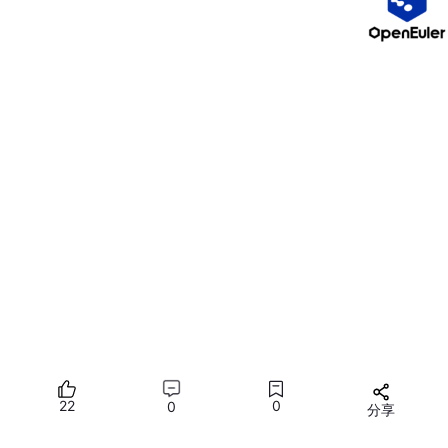
硬盘拆下来配上硬盘盒，就是一块移动硬盘；
内存条、无线网卡等小零件可以挂闲鱼。
二手卖出：别小看“电子垃圾”的市场。一部功能完好的 iPod Classi
c，在二手平台能卖到几百甚至上千元。老款黑莓、Palm、ThinkP
ad 经典款、甚至老式 CRT 显示器，都有人专门收藏。拍照时注意
拍清成色和能否开机，说明文字诚恳一点——“老物件，情怀价，
功能正常，完美主义者勿拍”——很容易找到下一个有缘人。
04 实验软件与硬件 DIY：真正的玩家之道
这里是“食用指南”最硬核的章节。
软件实验：
在老 Mac 上安装 MorphOS（一个延续 Amiga 精神的系统）；
在旧 PC 上跑 Haiku OS（BeOS 的后裔）；
给古董笔记本装 Plan 9 或 KolibriOS（整个系统一张软盘就能装
下）。
22
0
0
分享
这些不是“实用”的操作，但它们是通往计算史另一条时间线的钥
所有评论(0)