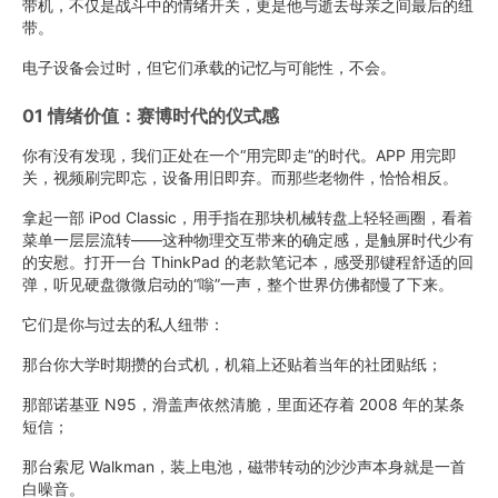
带机，不仅是战斗中的情绪开关，更是他与逝去母亲之间最后的纽
带。
电子设备会过时，但它们承载的记忆与可能性，不会。
01 情绪价值：赛博时代的仪式感
你有没有发现，我们正处在一个“用完即走”的时代。APP 用完即
关，视频刷完即忘，设备用旧即弃。而那些老物件，恰恰相反。
拿起一部 iPod Classic，用手指在那块机械转盘上轻轻画圈，看着
菜单一层层流转——这种物理交互带来的确定感，是触屏时代少有
的安慰。打开一台 ThinkPad 的老款笔记本，感受那键程舒适的回
弹，听见硬盘微微启动的“嗡”一声，整个世界仿佛都慢了下来。
它们是你与过去的私人纽带：
那台你大学时期攒的台式机，机箱上还贴着当年的社团贴纸；
那部诺基亚 N95，滑盖声依然清脆，里面还存着 2008 年的某条
短信；
那台索尼 Walkman，装上电池，磁带转动的沙沙声本身就是一首
白噪音。