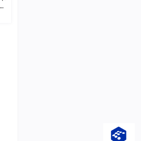
测速
清
课程
证过
上千行