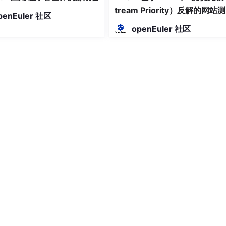
tream Priority）反解的网站
penEuler 社区
渲染阻塞分析-快快测
U集群、大量数据。
如果录取的是985/211或“双一流”AI强校
（如
openEuler 社区
。
如果是普通本科
，建议优先选
计算机科学与技术
。CS专业的
“学了个寂寞”。
的岗位需求量大，对学历门槛相对宽容。
本科选
CS
打好工程基础，研究生专攻
AI
。这是一条被无数前辈验
线图”请收好🗺️
拉开的。
++（CS方向必学）/ Java。别满足于“会写”，要达到“能独立写出