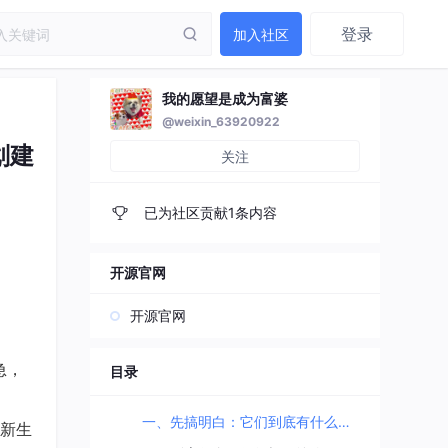
登录
加入社区
我的愿望是成为富婆
@weixin_63920922
划建
关注
已为社区贡献1条内容
开源官网
开源官网
急，
目录
一、先搞明白：它们到底有什么区别？🎯
新生