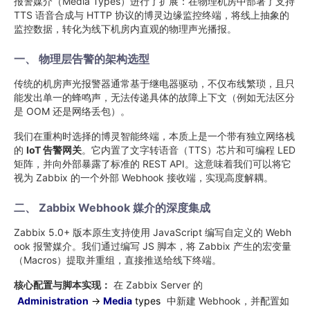
报警媒介（Media Types）进行了扩展：在物理机房中部署了支持
TTS 语音合成与 HTTP 协议的博灵边缘监控终端，将线上抽象的
监控数据，转化为线下机房内直观的物理声光播报。
一、 物理层告警的架构选型
传统的机房声光报警器通常基于继电器驱动，不仅布线繁琐，且只
能发出单一的蜂鸣声，无法传递具体的故障上下文（例如无法区分
是 OOM 还是网络丢包）。
我们在重构时选择的博灵智能终端，本质上是一个带有独立网络栈
的
IoT 告警网关
。它内置了文字转语音（TTS）芯片和可编程 LED
矩阵，并向外部暴露了标准的 REST API。这意味着我们可以将它
视为 Zabbix 的一个外部 Webhook 接收端，实现高度解耦。
二、 Zabbix Webhook 媒介的深度集成
Zabbix 5.0+ 版本原生支持使用 JavaScript 编写自定义的 Webh
ook 报警媒介。我们通过编写 JS 脚本，将 Zabbix 产生的宏变量
（Macros）提取并重组，直接推送给线下终端。
核心配置与脚本实现：
在 Zabbix Server 的
Administration
->
Media
types
中新建 Webhook，并配置如