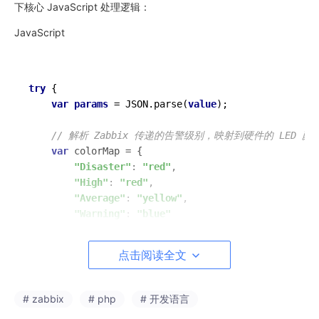
下核心 JavaScript 处理逻辑：
JavaScript
try
 {

var
params
 = JSON.parse(
value
);

// 解析 Zabbix 传递的告警级别，映射到硬件的 LED 颜
var
 colorMap = {

"Disaster"
: 
"red"
,

"High"
: 
"red"
,

"Average"
: 
"yellow"
,

"Warning"
: 
"blue"
    };

点击阅读全文
// 构建推送到边缘硬件的 JSON Payload
var
 payload = {

"text"
: 
"监控系统播报，节点："
 + 
params
.HOST_
# zabbix
# php
# 开发语言
"color"
: colorMap[
params
.TRIGGER_SEVERITY] 