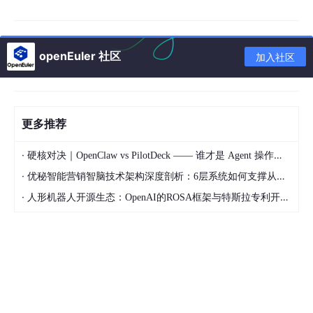
"play_mode"
: 
params
.TRIGGER_SEVERITY === 
"D
    };

var
 req = 
new
 HttpRequest();

openEuler 社区
加入社区
    req.addHeader(
'Content-Type: application/json'
)
// 调用机房局域网内的硬件网关 API
var
 response = req.post(
"http://10.0.1.55/api/v
更多推荐
if
 (req.getStatus() != 
200
) {

·
硬核对决｜OpenClaw vs PilotDeck —— 谁才是 Agent 操作系统的终极形态？
throw
'网关请求失败，HTTP 状态码: '
 + req.getS
    }

·
优秘智能营销智脑技术架构深度剖析：6层系统如何支撑从规划到复盘的AI营销闭环
return
'OK'
;

·
人形机器人开源生态：OpenAI的ROSA框架与特斯拉专利开放对比
} 
catch
 (error) {

    Zabbix.Log(
4
, 
'[ Physical Alert Webhook ] 失败:
throw
'Failed with error: '
 + error;

通过上述脚本，当
DB
-Server-
01
的 CPU 负载超过 90% 时，现