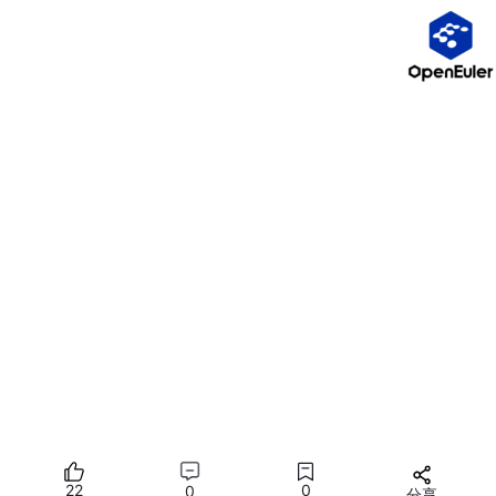
场终端的红色警示灯会立刻亮起，并直接用清晰的中文语音朗读
出：“监控系统播报，节点 DB-Server-01 发生异常...”，彻底消灭
了告警信息差。
三、 应对 Zabbix Server 宕机的边缘兜底策略
集中式监控架构的一个致命缺陷是：如果 Zabbix Server 本身所
在的宿主机或核心交换机发生物理宕机，整个告警链路将全部瘫痪
（即“监控系统本身的监控”难题）。
我们利用了该终端的边缘计算特性来补全这一短板： 该硬件自身
支持轻量级的 ICMP Ping 和 TCP 端口探测。我们在硬件后台静态
配置了对 Zabbix Server IP 及网关 IP 的周期性探测任务。一旦终
端发现连续 3 个周期无法 Ping 通监控中心，将触发其内置的本地
降级预案，自主拉响“核心监控节点失联”的语音警报。这种无需依
赖上位机的独立发声机制，为整个架构提供了坚实的底线保障。
四、 扩展：对接老旧动环系统的 OT 融合
在部分机柜中，我们还保留着旧版的精密空调和温湿度传感器，这
些设备仅支持 Modbus TCP/RTU 协议，接入 Zabbix 相对繁琐。
由于该报警终端底层集成了完整的工控协议栈，我们将其直接并入
工业交换机。它能够在不增加额外网关服务器的情况下，直接读取
22
0
0
分享