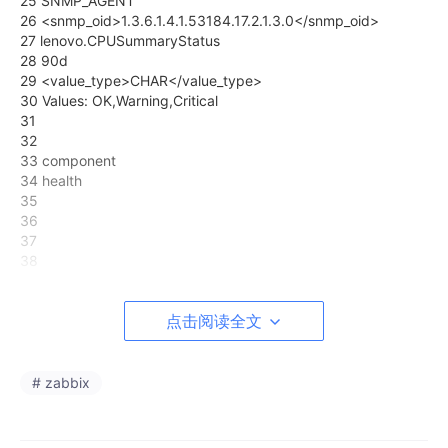
25 SNMP_AGENT
26 <snmp_oid>1.3.6.1.4.1.53184.17.2.1.3.0</snmp_oid>
27 lenovo.CPUSummaryStatus
28 90d
29 <value_type>CHAR</value_type>
30 Values: OK,Warning,Critical
31
32
33 component
34 health
35
36
37
38
39 f83638162f68473dae596816995a1abb
40 last(/Template_SNMP_Lenovo_WR3220_XCC/lenovo.CPUS
点击阅读全文
ummaryStatus)=“Critical”
41 XCC CPU health is CRITICAL
42 HIGH
43
# zabbix
44
45 9ffc3befb54548ca84e0c79a58dc8209
46 last(/Template_SNMP_Lenovo_WR3220_XCC/lenovo.CPUS