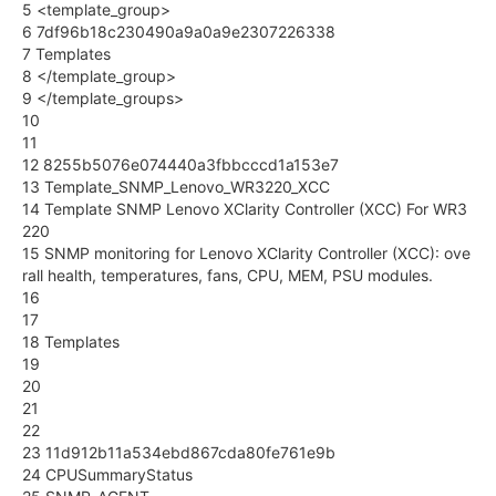
5 <template_group>
6 7df96b18c230490a9a0a9e2307226338
7 Templates
8 </template_group>
9 </template_groups>
10
11
12 8255b5076e074440a3fbbcccd1a153e7
13 Template_SNMP_Lenovo_WR3220_XCC
14 Template SNMP Lenovo XClarity Controller (XCC) For WR3
220
15 SNMP monitoring for Lenovo XClarity Controller (XCC): ove
rall health, temperatures, fans, CPU, MEM, PSU modules.
16
17
18 Templates
19
20
21
22
23 11d912b11a534ebd867cda80fe761e9b
24 CPUSummaryStatus