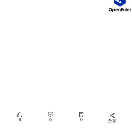
68
69 4e3d9fb853364b11996560ba24f18b57
70 last(/Template_SNMP_Lenovo_WR3220_XCC/lenovo.DISKS
ummaryStatus)=“Critical”
71 XCC DISK health is CRITICAL
72 HIGH
73
74
75 b89c558257e7436bb794c83f422841b1
76 last(/Template_SNMP_Lenovo_WR3220_XCC/lenovo.DISKS
ummaryStatus)=“Warning”
77 XCC DISK health is Warning
78 AVERAGE
79
80
81
82
83 d59d43d673ae42fbbabcc178eb3f4848
84 EntiretySummaryStatus
85 SNMP_AGENT
86 <snmp_oid>1.3.6.1.4.1.53184.17.2.1.2.0</snmp_oid>
5
0
0
分享
87 lenovo.EntiretySummaryStatus
所有评论(0)
88 90d