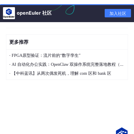
ummaryStatus)=“Warning”
47 XCC CPU health is Warning
openEuler 社区
加入社区
48 AVERAGE
49
50
51
52
更多推荐
53 ad3fc215cd90417ab525f10cb8d6b6ba
54 DISKSummaryStatus
·
FPGA原型验证：流片前的“数字孪生”
55 SNMP_AGENT
56 <snmp_oid>1.3.6.1.4.1.53184.17.2.1.5.0</snmp_oid>
·
AI 自动化办公实践：OpenClaw 双操作系统完整落地教程（含安装包）
57 lenovo.DISKSummaryStatus
·
【中科蓝讯】从两次偶发死机，理解 com 区和 bank 区
58 90d
59 <value_type>CHAR</value_type>
60 Values: OK,Warning,Critical
61
62
63 component
64 health
65
66
67