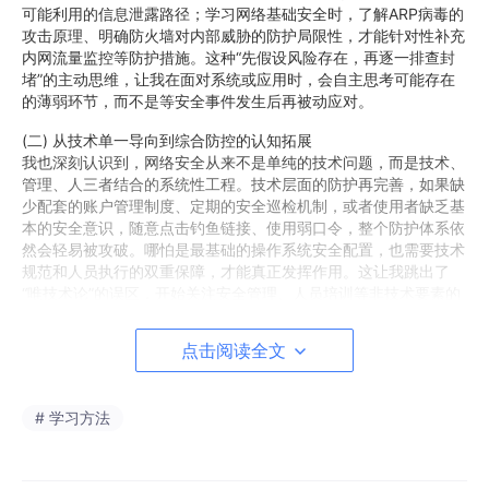
可能利用的信息泄露路径；学习网络基础安全时，了解ARP病毒的
攻击原理、明确防火墙对内部威胁的防护局限性，才能针对性补充
内网流量监控等防护措施。这种“先假设风险存在，再逐一排查封
堵”的主动思维，让我在面对系统或应用时，会自主思考可能存在
的薄弱环节，而不是等安全事件发生后再被动应对。
(二) 从技术单一导向到综合防控的认知拓展
我也深刻认识到，网络安全从来不是单纯的技术问题，而是技术、
管理、人三者结合的系统性工程。技术层面的防护再完善，如果缺
少配套的账户管理制度、定期的安全巡检机制，或者使用者缺乏基
本的安全意识，随意点击钓鱼链接、使用弱口令，整个防护体系依
然会轻易被攻破。哪怕是最基础的操作系统安全配置，也需要技术
规范和人员执行的双重保障，才能真正发挥作用。这让我跳出了
“唯技术论”的误区，开始关注安全管理、人员培训等非技术要素的
重要性。
点击阅读全文
三、锚定后续方向，推动学习成果向实践转化
现阶段的学习只是网络安全领域的入门，后续我将重点围绕三个方
向深化学习：一是补全技术细节，针对当前学习中涉及的加密工具
# 学习方法
使用、漏洞防护原理等内容，通过手动搭建测试环境、复现基础攻
防场景的方式，加深对技术点的实操理解；二是拓展知识边界，重
点关注物联网、人工智能等新兴领域的安全特性，紧跟网络安全技
术的发展趋势；三是强化安全意识，在日常使用电子设备、参与网