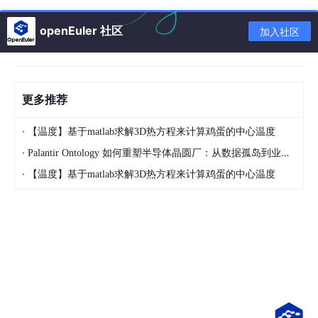
络活动的过程中，主动应用所学的安全知识规范自身行为，同时向
身边人普及基础安全防护常识。网络安全的防护体系没有绝对的终
openEuler 社区
加入社区
点，只有持续保持学习的敏感度，不断更新知识储备，才能应对不
断演化的安全威胁，真正将所学知识转化为实际的防护能力。
更多推荐
·
【温度】基于matlab求解3D热方程来计算鸡蛋的中心温度
·
Palantir Ontology 如何重塑半导体晶圆厂：从数据孤岛到业务操作系统
·
【温度】基于matlab求解3D热方程来计算鸡蛋的中心温度