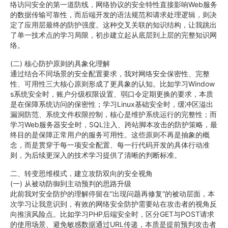
络访问安全的第一道防线，网络协议的安全特性直接影响Web服务
的数据传输可靠性，而后端开发的语法规范和请求处理逻辑，则决
定了应用层最终的防护强度。这种交叉关联的知识结构，让我跳出
了单一技术点的学习局限，初步建立起从底层到上层的完整知识网
络。
(二) 核心防护原则的具象化理解
通过结合不同场景的安全配置要求，我对网络安全保密性、完整
性、可用性三大核心原则形成了更具象的认知。比如学习Window
s系统安全时，账户分级权限设置、弱口令定期更换的要求，本质
是在保障系统访问的保密性；学习Linux基础安全时，缓冲区溢出
漏洞防范、系统文件权限控制，核心是维护系统运行的完整性；而
学习Web服务器安全时，SQL注入、跨站脚本攻击的防护策略，最
终目的是保障正常用户的服务可用性。这些原则不再是抽象的概
念，而是贯穿于每一项安全配置、每一行代码开发的具体行动准
则，为后续更深入的技术学习提供了清晰的判断标准。
二、转变思维模式，建立攻防双向的安全视角
(一) 从被动防御到主动预判的思路升级
此前我对安全防护的理解停留在“出现问题再修复”的被动层面，本
次学习让我意识到，有效的网络安全防护需要站在攻击者的视角反
向推演风险点。比如学习PHP后端安全时，区分GET与POST请求
的使用场景、避免敏感数据通过URL传递，本质是提前预判攻击者