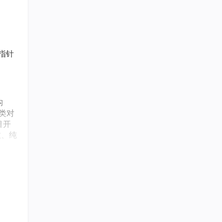
指针
构
类对
目开
数、纯
、异常
dio
ck，