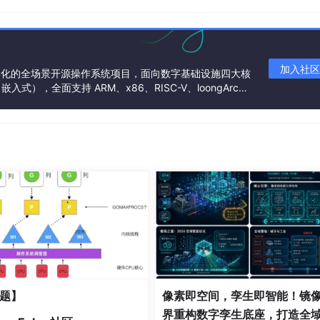
加入社区
基金会孵化的全场景开源操作系统项目，面向数字基础设施四大核
），全面支持 ARM、x86、RISC-V、loongArc
架构
/C++开发的进阶之路，更是一个让自己找份薪水比较体面的工
题】
像素即空间，孪生即智能！镜
界重构数字孪生底座，打造全