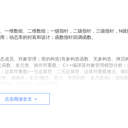
、一维数组、二维数组；一级指针，二级指针，三级指针，N级
用；动态库的封装和设计；函数指针回调函数。
态成员、对象管理；类的构造(有参构造函数、无参构造、拷贝
元函数、友元类、操作符重载； C++编译器对象管理模型分析；
和友元类；运算符重载(一元运算符、二元运算符、运算符重载难点、项
义性、虚继承；多态(概念、意义、原理剖析、多态案例)；虚函
函数模板、类模板，模板的继承。
I/O 字符流I/O)；C++异常处理(异常机制、异常类型、异常变量
点击阅读全文
indows平台VC系列：VC++6.0(比较古老) ；Visual Stu
io2017，Visual Studio2019；Mac平台的XCode系列，还有CodeBlo
lus,UE等一些开发工具的常用设置和一些常见快捷键的使用。