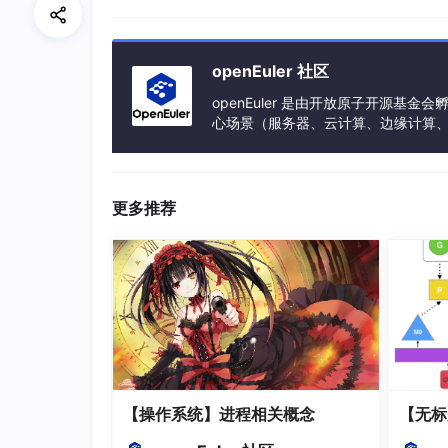
openEuler 社区
openEuler 是由开放原子开源
心场景（服务器、云计算、边缘计算、嵌入式
h、PowerPC、SW-64 等多样性计算
更多推荐
二、C/C++开发进阶
在第二阶段学习的时候，就是比较重要的了，C
码。
【操作系统】进程相关概念
【无标
C++进阶之STL：