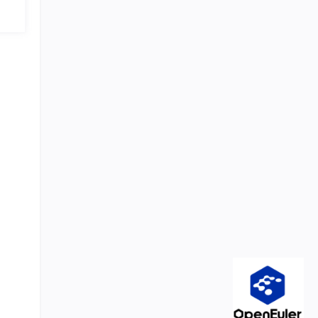
握泛型
编码