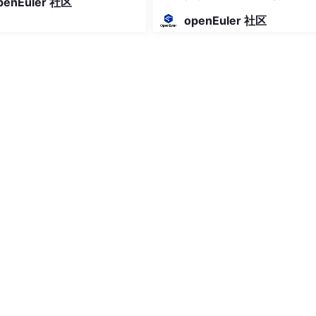
penEuler 社区
计算可推演的实景孪生
rary，即标准模板库。这是提高开发效率的极品工具。通过学习此阶段，应掌
openEuler 社区
，以及熟练掌握全部STL类的使用方法。
计，通过本阶段的学习，可掌握面向对象编程中重要的一环，是
模式；迭代模式等，这些都是你要掌握的哦。
成的基础之一。顺序存储、链式存储、循环链表；
；
。