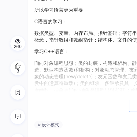
所以学习语言更为重要
C语言的学习：
数据类型、变量、内存布局、指针基础；字符串
概念，指针数组和数组指针；结构体、文件的使
260
学习C++语言：
面向对象编程思想；类的封装，构造和析构、静
造、默认构造函数)和析构；对象动态管理、友
3
象的动态管理(new/delete)；友元函数
发中的运算符重载)；类的继承、多继承及其二
虚函数、抽象类(面向抽象类编程思想案例)；
C++类型转换；C++输入输出流(标准I/O 文件
层次结构、标准异常库)；利用一些IDE开发工具：诸如W
2013, Visual Studio2015，Visual Stud
另附一些高级编辑器Notepad++, EditP
# 设计模式