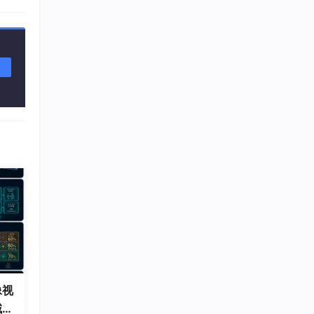
作的筹
像视
域可