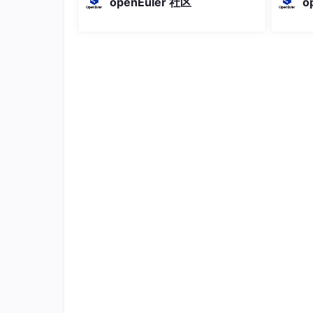
openEuler 社区
o
STL = Standard Template Lib
编程技巧，理解容器类在C++语言中的应用模式
C++进阶之设计模式：
决定一个项目成败最重要的因素是项目总体的设
前建模的技巧所在。单例模式；工厂模式；代理
C++进阶之数据结构基础：
这是所有编程语言中最应该学习的部分，程序组
双向链表、栈(顺序和链式)、队列(顺序和链式)
栈的应用、树基本概念及遍历、二叉树；
排序算法、并归算法、选择、插入、快速、希尔
以上这些内容你知道吗?