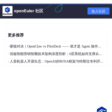
运行
openEuler 社区
加入社区
mkdir
-p /data/sub2api &&
touch
/data/sub2api/compose.ya
ml
，创建docker compose文件
更多推荐
·
硬核对决｜OpenClaw vs PilotDeck —— 谁才是 Agent 操作系统的终极形态？
·
优秘智能营销智脑技术架构深度剖析：6层系统如何支撑从规划到复盘的AI营销闭环
·
人形机器人开源生态：OpenAI的ROSA框架与特斯拉专利开放对比
复制以下docker compose 配置（8080端口太常见容易被占用所
以这里我改成了6780，可自行修改为其它端口）
services:
# ================= 主程序 =================
  sub2api:
    image: