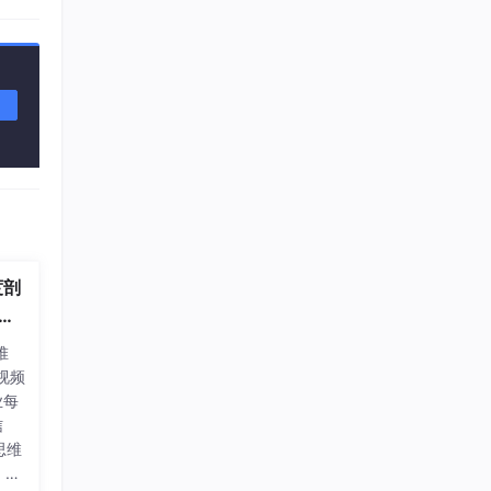
度剖
复
堆
视频
业每
信
思维
，数