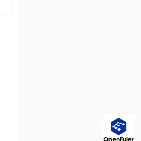
数据
产中
做什
，无
闭