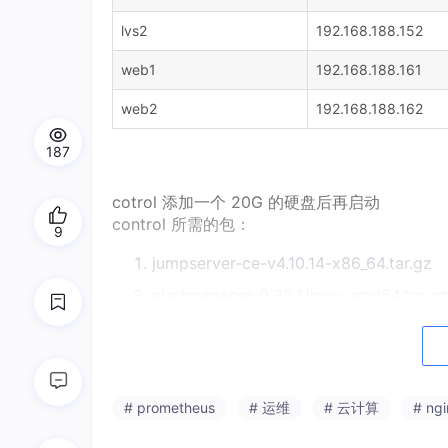
lvs2
192.168.188.152
web1
192.168.188.161
web2
192.168.188.162
187
cotrol 添加一个 20G 的硬盘后再启动
control 所需的包：
9
jumpserver-ce-v4.10.14-x86_64.tar.gz
alertmanager-0.32.1.linux-amd64.tar.gz
prometheus-3.11.3.linux-amd64.tar.gz
grafana-enterprise_13.0.1_24542347077
node_exporter-1.11.1.linux-amd64.tar.gz
# prometheus
# 运维
# 云计算
# ngi
web1-2 所需的包：web.zip