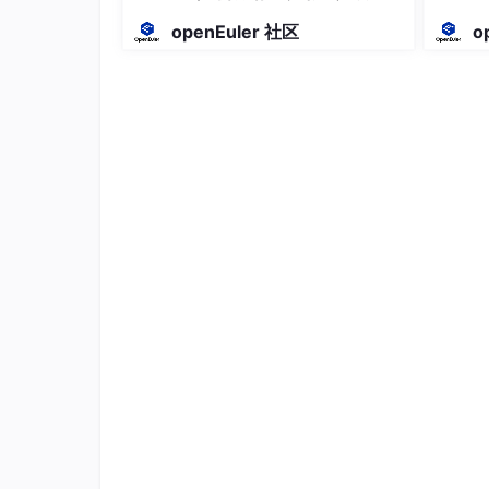
cat
 > ansible.sh << 
'EOF'
终极形
openEuler 社区
o
#!/bin/bash
set
 -e

read
 -s -p 
"请输入所有节点的 root 密码: "
echo
 -e 
"\n"
echo
"地址映射"
cat
 >> /etc/hosts << 
INNER

192.168.188.150 control

192.168.188.151 lvs1

192.168.188.152 lvs2

192.168.188.161 web1

192.168.188.162 web2

INNER
echo
"安装 wget sshpass 工具"
yum install -y wget sshpass

echo
"生成密钥"