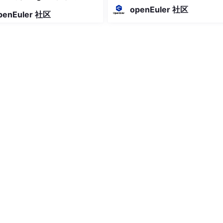
据不互通以项目为工作单元，全局
态？
openEuler 社区
penEuler 社区
共享每次使用需重新输入上下文资
心统一维护，全系统调用人工决定
么运营规划自动编排任务单点执行
反馈规划→任务→执行→数据→复盘
环切换项目，就是切