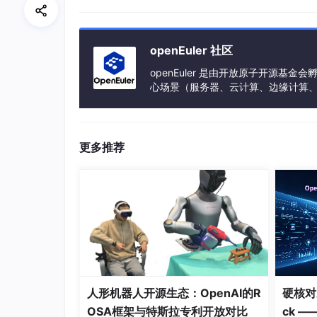
所有机子执行
openEuler 社区
wget -O 
/etc/yum
.repos.d
/CentOS-Base.re
openEuler 是由开放原子开源
心场景（服务器、云计算、边缘计算、嵌入式
yum clean all && yum makecache

h、PowerPC、SW-64 等多样性计算
systemctl disable firewalld --now 
# 关
setenforce 
0
# 关闭 selinux
sed -i 
's/enforcing/disabled/'
/etc/
sel
更多推荐
yum -y install ntp net-tools

ntpdate time1.aliyun.com 
# 校准时间
hwclock -w 
# 将当前系统时间写入硬件时钟
一键部署 ansible
人形机器人开源生态：OpenAI的R
硬核对决
# control 执行
OSA框架与特斯拉专利开放对比
ck —