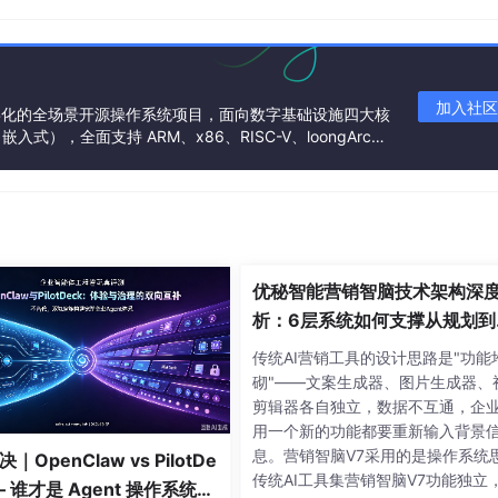
加入社区
po https:/
/mirrors.aliyun.com/
repo/Centos-
7
.repo 
# 阿里源
基金会孵化的全场景开源操作系统项目，面向数字基础设施四大核
），全面支持 ARM、x86、RISC-V、loongArc
架构
闭防火墙
inux/config 
# 永久关闭 selinux
优秘智能营销智脑技术架构深
析：6层系统如何支撑从规划到
盘的AI营销闭环
传统AI营销工具的设计思路是"功能
砌"——文案生成器、图片生成器、
剪辑器各自独立，数据不互通，企
用一个新的功能都要重新输入背景
息。营销智脑V7采用的是操作系统
｜OpenClaw vs PilotDe
传统AI工具集营销智脑V7功能独立
— 谁才是 Agent 操作系统的