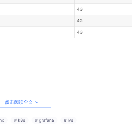
4G
4G
4G
点击阅读全文
_linux_amd64.tar.gz
nx
# k8s
# grafana
# lvs