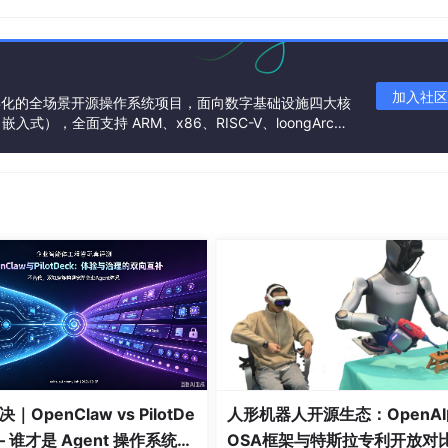
imer》，B 站 “黑马程序员 C/C++ 入门教程”。
加入社区
基金会孵化的全场景开源操作系统项目，面向数字基础设施四大核
件反编译后会呈现为汇编代码，需能读懂并分析执行流程；
），全面支持 ARM、x86、RISC-V、loongArc
架构
EBX：基址、ECX：计数器、EDX：数据寄存器、ESP：栈指
栈）、pop（出栈）；
mul（乘法）；
于 / 不等于跳转）、call（函数调用）、ret（函数返回）；
数入栈→call 指令→保存 EBP→分配局部变量）；
｜OpenClaw vs PilotDe
人形机器人开源生态：OpenAI
— 谁才是 Agent 操作系统的
OSA框架与特斯拉专利开放对