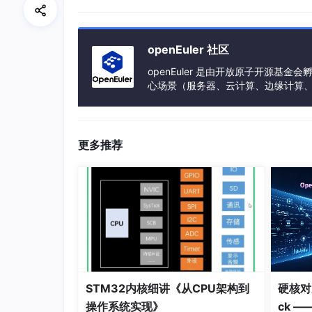
学习资源：《C Primer Plus》《C++ Pr
openEuler 社区
（2）汇编语言（x86/x64）
openEuler 是由开放原子开源
重要性：逆向工程的 “母语”，二进制文
心场景（服务器、云计算、边缘计算、嵌入式
学习重点（x86 汇编）：
h、PowerPC、SW-64 等多样性计算
寄存器：常用寄存器功能（EAX：返回值、
BP：基址指针）；
更多推荐
常用指令：
数据传输：mov（数据移动）、push（入
算术运算：add（加法）、sub（减法）、
控制流：jmp（无条件跳转）、je/jne（等
函数调用栈：理解函数调用时的栈帧结构（参
STM32内核细讲《从CPU架构到
硬核对决
操作系统实现》
ck —