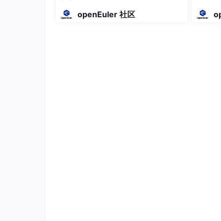
学习资源：《x86 汇编语言：从实模式到保护
终极形
openEuler 社区
o
2. 操作系统基础
逆向工程依赖对操作系统底层机制的理解，重点掌握 W
（1）Windows 系统核心
进程与线程：理解进程内存空间（代码段、
系统调用：了解 Windows API 调用流程（如
API 调用行为；
PE 文件格式：Windows 可执行文件（.
译工具需依赖该格式解析文件；
学习资源：《Windows 内核编程》，微软
（2）Linux 系统核心
ELF 文件格式：Linux 可执行文件（.el
动态链接：理解 Linux 动态库（.so
学习资源：《深入理解 Linux 内核》，《