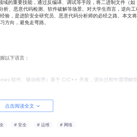
是网络安全领域的重要技能，通过反编译、调试等手段，将二进制文件（如 
漏洞分析、恶意代码检测、软件破解等场景。对大学生而言，逆向工
经验，是进阶安全研究员、恶意代码分析师的必经之路。本文将
习方向，避免走弯路。
握以下语言：
dows 软件、驱动程序）基于 C/C++ 开发，逆向过程中需理解
点击阅读全文
int
p = &a），逆向中常需分析指针操作；
ecl 调用约定），理解函数参数传递和返回值存储；
安全
# 安全
# 运维
# 网络
据结构（如恶意代码的配置结构体）；