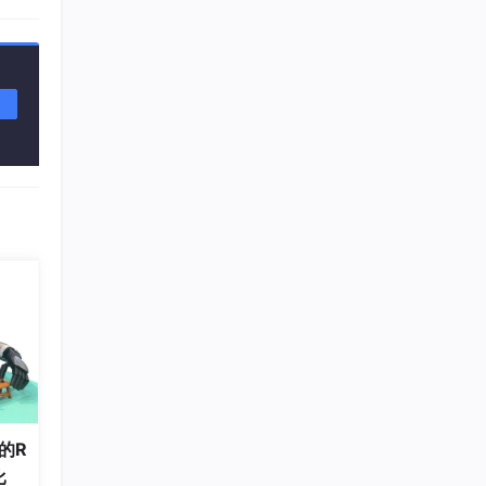
针、E
的R
比