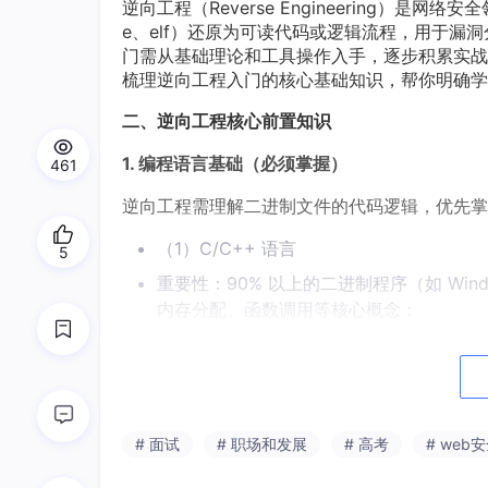
逆向工程（Reverse Engineering）
e、elf）还原为可读代码或逻辑流程，用于
门需从基础理论和工具操作入手，逐步积累实战
梳理逆向工程入门的核心基础知识，帮你明确学
二、逆向工程核心前置知识
1. 编程语言基础（必须掌握）
461
逆向工程需理解二进制文件的代码逻辑，优先掌
（1）C/C++ 语言
5
重要性：90% 以上的二进制程序（如 Win
内存分配、函数调用等核心概念；
学习重点：
*
指针与数组：理解内存地址指向关系（如 
函数调用：掌握栈调用（stdcall、cd
# 面试
# 职场和发展
# 高考
# web
结构体与联合体：分析二进制文件中的数