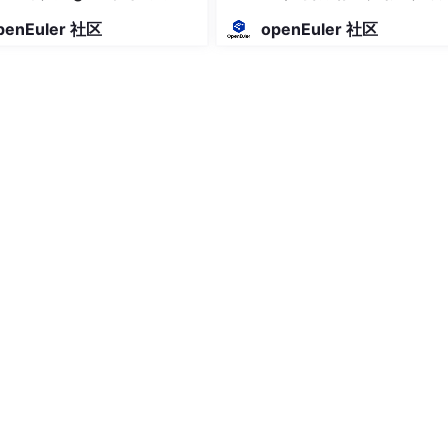
模式》，B 站 “李忠老师 x86 汇编教程”。
态？
penEuler 社区
openEuler 社区
indows 和 Linux 系统：
数据段、栈段、堆段），逆向中需定位代码和数据存储区域；
 CreateFile、ReadProcessMemory），逆向恶意代码时常
exe、.dll）的结构（DOS 头、PE 头、节表、导出表、导入表），
官方文档 “PE 文件格式详解”。
f）的结构（与 PE 类似，包含 ELF 头、节头表、程序头表）；
）的加载机制，逆向中需分析动态库函数调用；
ELF 文件格式分析》（IBM 开发者文档）。