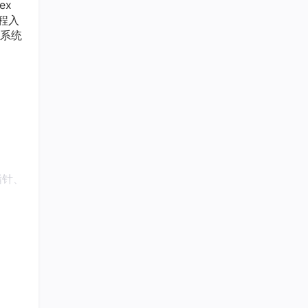
ex
程入
系统
指针、